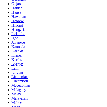
Gujarati
Haitian
Hausa
Hawaiian
Hebrew
Hmong
Hungarian
Icelandic
Igbo
Javanese
Kannada
Kazakh
Khmer
Kurdish
Kyrgyz
Latin
Latvian
Lithuanian
Luxembou..
Macedonian
Malagasy
Malay
Malayalam
Maltese
Maori