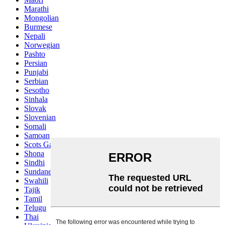
Marathi
Mongolian
Burmese
Nepali
Norwegian
Pashto
Persian
Punjabi
Serbian
Sesotho
Sinhala
Slovak
Slovenian
Somali
Samoan
Scots Gaelic
Shona
Sindhi
Sundanese
Swahili
Tajik
Tamil
Telugu
Thai