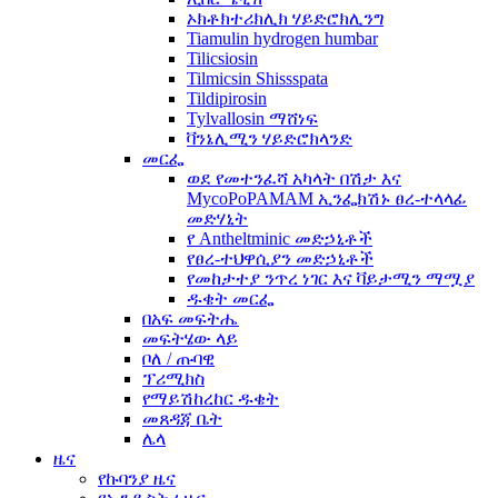
ኦክቶክተሪክሊክ ሃይድሮክሊንግ
Tiamulin hydrogen humbar
Tilicsiosin
Tilmicsin Shissspata
Tildipirosin
Tylvallosin ማሸነፍ
ቫንኔሊሚን ሃይድሮክላንድ
መርፌ
ወደ የመተንፈሻ አካላት በሽታ እና
MycoPoPAMAM ኢንፌክሽኑ ፀረ-ተላላፊ
መድሃኒት
የ Antheltminic መድኃኒቶች
የፀረ-ተህዋሲያን መድኃኒቶች
የመከታተያ ንጥረ ነገር እና ቫይታሚን ማሟያ
ዱቄት መርፌ
በአፍ መፍትሔ
መፍትሄው ላይ
ቦለ / ጡባዊ
ፕሪሚክስ
የማይሽከረከር ዱቄት
መጸዳጃ ቤት
ሌላ
ዜና
የኩባንያ ዜና