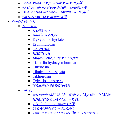
የእሳት የእሳት አደጋ መከላከያ መድሃኒቶች
የዶሮ እርባታ-የእንስሳት ሕክምና መድሃኒቶች
የቤት እንስሳት-የእንስሳት ሕክምና መድሃኒቶች
የውሃ-እሽክርክሪት መድሃኒቶች
የመድኃኒት ቅጽ
ኤ.ፒ.አይ.
አቢሚክቲን
ክሎቭቴል ሶዲየም
Dyxyccline hyclate
ErpinindicCin
ፍሎረንስኦክ
ኢቨርሜቲክ
ኦክቶክተሪክሊክ ሃይድሮክሊንግ
Tiamulin hydrogen humbar
Tilicsiosin
Tilmicsin Shissspata
Tildipirosin
Tylvallosin ማሸነፍ
ቫንኔሊሚን ሃይድሮክላንድ
መርፌ
ወደ የመተንፈሻ አካላት በሽታ እና MycoPoPAMAM
ኢንፌክሽኑ ፀረ-ተላላፊ መድሃኒት
የ Antheltminic መድኃኒቶች
የፀረ-ተህዋሲያን መድኃኒቶች
የመከታተያ ንጥረ ነገር እና ቫይታሚን ማሟያ