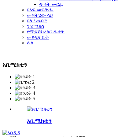
ዱቄት መርፌ
በአፍ መፍትሔ
መፍትሄው ላይ
ቦለ / ጡባዊ
ፕሪሚክስ
የማይሽከረከር ዱቄት
መጸዳጃ ቤት
ሌላ
አቢሚክቲን
አቢሚክቲን