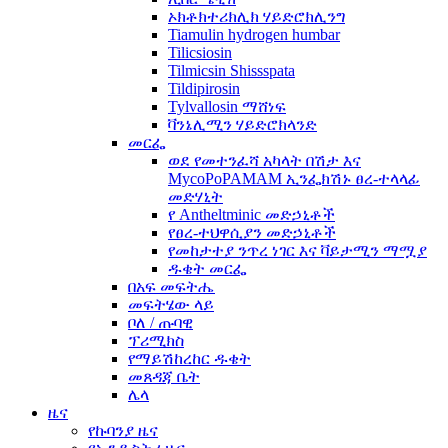
ኦክቶክተሪክሊክ ሃይድሮክሊንግ
Tiamulin hydrogen humbar
Tilicsiosin
Tilmicsin Shissspata
Tildipirosin
Tylvallosin ማሸነፍ
ቫንኔሊሚን ሃይድሮክላንድ
መርፌ
ወደ የመተንፈሻ አካላት በሽታ እና
MycoPoPAMAM ኢንፌክሽኑ ፀረ-ተላላፊ
መድሃኒት
የ Antheltminic መድኃኒቶች
የፀረ-ተህዋሲያን መድኃኒቶች
የመከታተያ ንጥረ ነገር እና ቫይታሚን ማሟያ
ዱቄት መርፌ
በአፍ መፍትሔ
መፍትሄው ላይ
ቦለ / ጡባዊ
ፕሪሚክስ
የማይሽከረከር ዱቄት
መጸዳጃ ቤት
ሌላ
ዜና
የኩባንያ ዜና