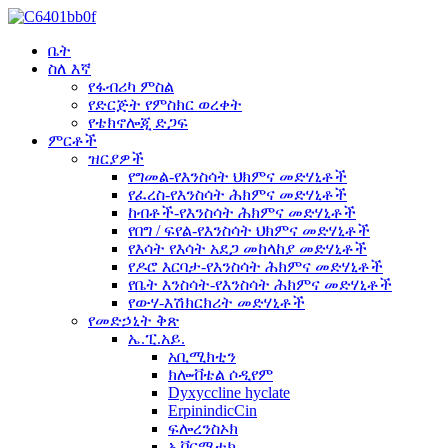
ቤት
ስለ እኛ
የፋብሪካ ምስል
የድርጅት የምስክር ወረቀት
የቴክኖሎጂ ድጋፍ
ምርቶች
ዝርያዎች
የግመል-የእንስሳት ህክምና መድሃኒቶች
የፈረስ-የእንስሳት ሕክምና መድሃኒቶች
ከብቶች-የእንስሳት ሕክምና መድሃኒቶች
የበግ / ፍየል-የእንስሳት ህክምና መድሃኒቶች
የእሳት የእሳት አደጋ መከላከያ መድሃኒቶች
የዶሮ እርባታ-የእንስሳት ሕክምና መድሃኒቶች
የቤት እንስሳት-የእንስሳት ሕክምና መድሃኒቶች
የውሃ-እሽክርክሪት መድሃኒቶች
የመድኃኒት ቅጽ
ኤ.ፒ.አይ.
አቢሚክቲን
ክሎቭቴል ሶዲየም
Dyxyccline hyclate
ErpinindicCin
ፍሎረንስኦክ
ኢቨርሜቲክ