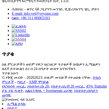
ሄቢቭ ቪይንግ ፋርማሲን የመድኃኒት ቤት, LTD.
Adress: - ቁጥር 68 ጋኒያንግ መንገድ, ሺጃሪያዙንግ, ሄቢ, ቻይና
E-mail: info-vet@veyong.com
ስልክ: +86 311 86065103
ጥያቄ
ስለ ምርቶቻችን ወይም የዋጋ ዝርዝርዎ ጥያቄዎች እባክዎን ኢሜልዎን
ለእኛ ይተውልን እና በ 24 ሰዓታት ውስጥ እንገናኛለን.
ጥያቄ አሁን
© የቅጂ መብት - 20202023: ሁሉም መብቶች የተጠበቁ ናቸው.
ትኩስ
ምርቶች
-
ጣቢያ
-
AMP ሞባይል
የእንስሳት መርፌ
,
ኦክቶክተሪክ 20
,
ኦክቶተሪሲቭ 20 መርፌ
,
45% Tiahulin
ይፋ ያለ ዱቄት
,
አልቤንዳዞሌ + Ivermemin ጡባዊ
,
ኦክቶክተሪክላይን
ጡባዊ
,
ኢሜል ይላኩ
ስካይፕ