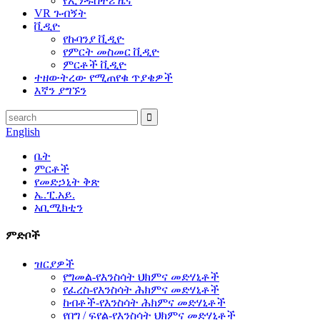
የኢንዱስትሪ ዜና
VR ጉብኝት
ቪዲዮ
የኩባንያ ቪዲዮ
የምርት መስመር ቪዲዮ
ምርቶች ቪዲዮ
ተዘውትረው የሚጠየቁ ጥያቄዎች
እኛን ያግኙን
English
ቤት
ምርቶች
የመድኃኒት ቅጽ
ኤ.ፒ.አይ.
አቢሚክቲን
ምድቦች
ዝርያዎች
የግመል-የእንስሳት ህክምና መድሃኒቶች
የፈረስ-የእንስሳት ሕክምና መድሃኒቶች
ከብቶች-የእንስሳት ሕክምና መድሃኒቶች
የበግ / ፍየል-የእንስሳት ህክምና መድሃኒቶች