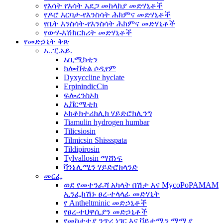
የእሳት የእሳት አደጋ መከላከያ መድሃኒቶች
የዶሮ እርባታ-የእንስሳት ሕክምና መድሃኒቶች
የቤት እንስሳት-የእንስሳት ሕክምና መድሃኒቶች
የውሃ-እሽክርክሪት መድሃኒቶች
የመድኃኒት ቅጽ
ኤ.ፒ.አይ.
አቢሚክቲን
ክሎቭቴል ሶዲየም
Dyxyccline hyclate
ErpinindicCin
ፍሎረንስኦክ
ኢቨርሜቲክ
ኦክቶክተሪክሊክ ሃይድሮክሊንግ
Tiamulin hydrogen humbar
Tilicsiosin
Tilmicsin Shissspata
Tildipirosin
Tylvallosin ማሸነፍ
ቫንኔሊሚን ሃይድሮክላንድ
መርፌ
ወደ የመተንፈሻ አካላት በሽታ እና MycoPoPAMAM
ኢንፌክሽኑ ፀረ-ተላላፊ መድሃኒት
የ Antheltminic መድኃኒቶች
የፀረ-ተህዋሲያን መድኃኒቶች
የመከታተያ ንጥረ ነገር እና ቫይታሚን ማሟያ