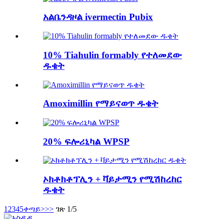
አልቤንዳዞል ivermectin Pubix
10% Tiahulin formably የተለመደው
ዱቄት
Amoximillin የማይናወጥ ዱቄት
20% ፍሎሪኒካል WPSP
ኦክቶክቶፕሊን + ቫይታሚን የሚሽከረከር
ዱቄት
1
2
3
4
5
ቀጣይ>
>>
ገጽ 1/5