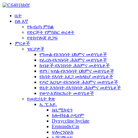
ቤት
ስለ እኛ
የፋብሪካ ምስል
የድርጅት የምስክር ወረቀት
የቴክኖሎጂ ድጋፍ
ምርቶች
ዝርያዎች
የግመል-የእንስሳት ህክምና መድሃኒቶች
የፈረስ-የእንስሳት ሕክምና መድሃኒቶች
ከብቶች-የእንስሳት ሕክምና መድሃኒቶች
የበግ / ፍየል-የእንስሳት ህክምና መድሃኒቶች
የእሳት የእሳት አደጋ መከላከያ መድሃኒቶች
የዶሮ እርባታ-የእንስሳት ሕክምና መድሃኒቶች
የቤት እንስሳት-የእንስሳት ሕክምና መድሃኒቶች
የውሃ-እሽክርክሪት መድሃኒቶች
የመድኃኒት ቅጽ
ኤ.ፒ.አይ.
አቢሚክቲን
ክሎቭቴል ሶዲየም
Dyxyccline hyclate
ErpinindicCin
ፍሎረንስኦክ
ኢቨርሜቲክ