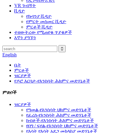
የኢንዱስትሪ ዜና
VR ጉብኝት
ቪዲዮ
የኩባንያ ቪዲዮ
የምርት መስመር ቪዲዮ
ምርቶች ቪዲዮ
ተዘውትረው የሚጠየቁ ጥያቄዎች
እኛን ያግኙን
English
ቤት
ምርቶች
ዝርያዎች
የዶሮ እርባታ-የእንስሳት ሕክምና መድሃኒቶች
ምድቦች
ዝርያዎች
የግመል-የእንስሳት ህክምና መድሃኒቶች
የፈረስ-የእንስሳት ሕክምና መድሃኒቶች
ከብቶች-የእንስሳት ሕክምና መድሃኒቶች
የበግ / ፍየል-የእንስሳት ህክምና መድሃኒቶች
የእሳት የእሳት አደጋ መከላከያ መድሃኒቶች