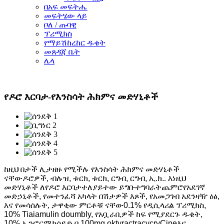
በአፍ መፍትሔ
መፍትሄው ላይ
ቦለ / ጡባዊ
ፕሪሚክስ
የማይሽከረከር ዱቄት
መጸዳጃ ቤት
ሌላ
የዶሮ እርባታ-የእንስሳት ሕክምና መድሃኒቶች
ከዚህ በታች ሊታዘዙ የሚችሉ የእንስሳት ሕክምና መድሃኒቶች
ናቸው
ዶሮዎች, ብሉዝ, ቱርክ, ቱርክ, ርግብ, ርግብ, ኢ.ክ.
. እነዚህ
መድሃኒቶች ለ
የዶሮ እርባታ
ተለያይተው ይግቡ
ተግባራት
ጨምሮ
የአደገኛ
መድኃኒቶች, የመተንፈሻ አካላት በሽታዎች እጾች, የአመጋገብ አደንዛዥ ዕፅ,
እና የመሳሰሉት
, ታዋቂው ምርቶቹ ናቸው
0.1% የዲሲላሪል ፕሪሚክስ,
10% Tiaiamulin doumbly, የአቧራቢዎች ከፍ የሚያደርጉ ዱቄት,
10% ኢንፎርሜክሳይድ በ 100mg oktyractracycryCine
እና