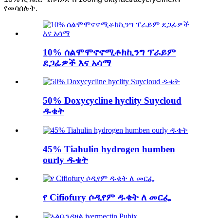
የመሳሰሉት.
10% ሰልሞሞኖኖሚቶክኪንግ ፕራይም
ደጋፊዎች እና አሳማ
50% Doxycycline hyclity Suycloud
ዱቄት
45% Tiahulin hydrogen humben
ourly ዱቄት
የ Cifiofury ሶዲየም ዱቄት ለ መርፌ