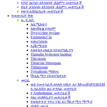
የዶሮ እርባታ-የእንስሳት ሕክምና መድሃኒቶች
የቤት እንስሳት-የእንስሳት ሕክምና መድሃኒቶች
የውሃ-እሽክርክሪት መድሃኒቶች
የመድኃኒት ቅጽ
ኤ.ፒ.አይ.
አቢሚክቲን
ክሎቭቴል ሶዲየም
Dyxyccline hyclate
ErpinindicCin
ፍሎረንስኦክ
ኢቨርሜቲክ
ኦክቶክተሪክሊክ ሃይድሮክሊንግ
Tiamulin hydrogen humbar
Tilicsiosin
Tilmicsin Shissspata
Tildipirosin
Tylvallosin ማሸነፍ
ቫንኔሊሚን ሃይድሮክላንድ
መርፌ
ወደ የመተንፈሻ አካላት በሽታ እና MycoPoPAMAM
ኢንፌክሽኑ ፀረ-ተላላፊ መድሃኒት
የ Antheltminic መድኃኒቶች
የፀረ-ተህዋሲያን መድኃኒቶች
የመከታተያ ንጥረ ነገር እና ቫይታሚን ማሟያ
ዱቄት መርፌ