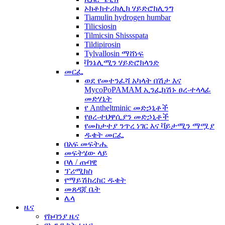
ኦክቶክተሪክሊክ ሃይድሮክሊንግ
Tiamulin hydrogen humbar
Tilicsiosin
Tilmicsin Shissspata
Tildipirosin
Tylvallosin ማሸነፍ
ቫንኔሊሚን ሃይድሮክላንድ
መርፌ
ወደ የመተንፈሻ አካላት በሽታ እና
MycoPoPAMAM ኢንፌክሽኑ ፀረ-ተላላፊ
መድሃኒት
የ Antheltminic መድኃኒቶች
የፀረ-ተህዋሲያን መድኃኒቶች
የመከታተያ ንጥረ ነገር እና ቫይታሚን ማሟያ
ዱቄት መርፌ
በአፍ መፍትሔ
መፍትሄው ላይ
ቦለ / ጡባዊ
ፕሪሚክስ
የማይሽከረከር ዱቄት
መጸዳጃ ቤት
ሌላ
ዜና
የኩባንያ ዜና