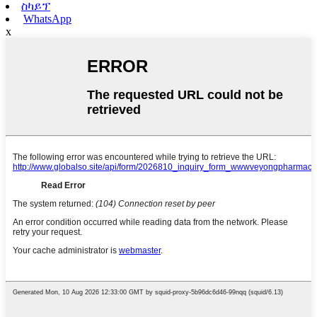
ስካይፕ
WhatsApp
x