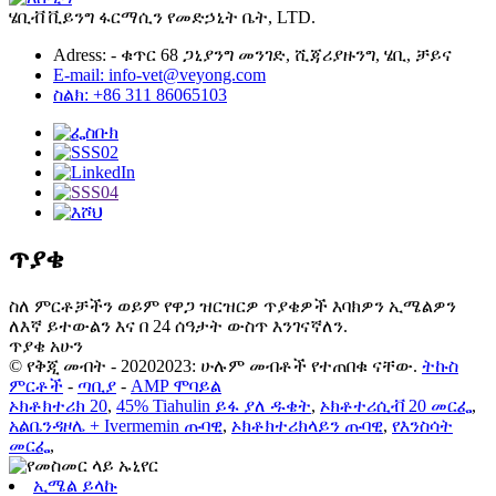
ሄቢቭ ቪይንግ ፋርማሲን የመድኃኒት ቤት, LTD.
Adress: - ቁጥር 68 ጋኒያንግ መንገድ, ሺጃሪያዙንግ, ሄቢ, ቻይና
E-mail: info-vet@veyong.com
ስልክ: +86 311 86065103
ጥያቄ
ስለ ምርቶቻችን ወይም የዋጋ ዝርዝርዎ ጥያቄዎች እባክዎን ኢሜልዎን
ለእኛ ይተውልን እና በ 24 ሰዓታት ውስጥ እንገናኛለን.
ጥያቄ አሁን
© የቅጂ መብት - 20202023: ሁሉም መብቶች የተጠበቁ ናቸው.
ትኩስ
ምርቶች
-
ጣቢያ
-
AMP ሞባይል
ኦክቶክተሪክ 20
,
45% Tiahulin ይፋ ያለ ዱቄት
,
ኦክቶተሪሲቭ 20 መርፌ
,
አልቤንዳዞሌ + Ivermemin ጡባዊ
,
ኦክቶክተሪክላይን ጡባዊ
,
የእንስሳት
መርፌ
,
ኢሜል ይላኩ