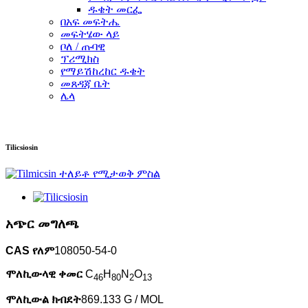
ዱቄት መርፌ
በአፍ መፍትሔ
መፍትሄው ላይ
ቦለ / ጡባዊ
ፕሪሚክስ
የማይሽከረከር ዱቄት
መጸዳጃ ቤት
ሌላ
Tilicsiosin
አጭር መግለጫ
CAS የለም
108050-54-0
ሞለኪውላዊ ቀመር
C
H
N
O
46
80
2
13
ሞለኪውል ክብደት
869.133 G / MOL