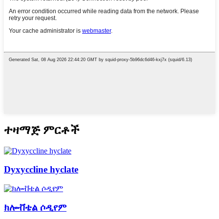
ተዛማጅ ምርቶች
Dyxyccline hyclate
ክሎቭቴል ሶዲየም