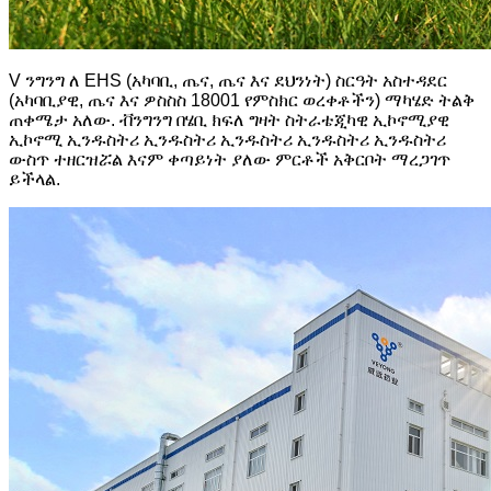
V ንግንግ ለ EHS (አካባቢ, ጤና, ጤና እና ደህንነት) ስርዓት አስተዳደር
(አካባቢያዊ, ጤና እና ዎስስስ 18001 የምስክር ወረቀቶችን) ማካሄድ ትልቅ
ጠቀሜታ አለው. ቭንግንግ በሄቢ ክፍለ ግዛት ስትራቴጂካዊ ኢኮኖሚያዊ
ኢኮኖሚ ኢንዱስትሪ ኢንዱስትሪ ኢንዱስትሪ ኢንዱስትሪ ኢንዱስትሪ
ውስጥ ተዘርዝሯል እናም ቀጣይነት ያለው ምርቶች አቅርቦት ማረጋገጥ
ይችላል.