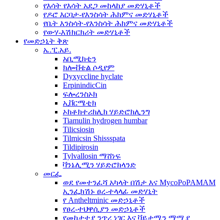
የእሳት የእሳት አደጋ መከላከያ መድሃኒቶች
የዶሮ እርባታ-የእንስሳት ሕክምና መድሃኒቶች
የቤት እንስሳት-የእንስሳት ሕክምና መድሃኒቶች
የውሃ-እሽክርክሪት መድሃኒቶች
የመድኃኒት ቅጽ
ኤ.ፒ.አይ.
አቢሚክቲን
ክሎቭቴል ሶዲየም
Dyxyccline hyclate
ErpinindicCin
ፍሎረንስኦክ
ኢቨርሜቲክ
ኦክቶክተሪክሊክ ሃይድሮክሊንግ
Tiamulin hydrogen humbar
Tilicsiosin
Tilmicsin Shissspata
Tildipirosin
Tylvallosin ማሸነፍ
ቫንኔሊሚን ሃይድሮክላንድ
መርፌ
ወደ የመተንፈሻ አካላት በሽታ እና MycoPoPAMAM
ኢንፌክሽኑ ፀረ-ተላላፊ መድሃኒት
የ Antheltminic መድኃኒቶች
የፀረ-ተህዋሲያን መድኃኒቶች
የመከታተያ ንጥረ ነገር እና ቫይታሚን ማሟያ