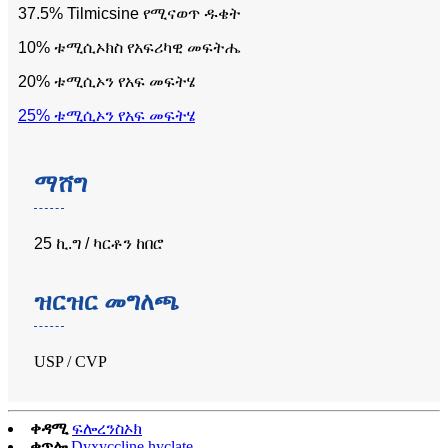
37.5% Tilmicsine የሚናወጥ ዱቄት
10% ቱሚሲኦክስ የአፍሪካዊ መፍትሔ
20% ቱሚሲኦን የአፍ መፍትሄ
25% ቱሚሲኦን የአፍ መፍትሄ
ማሸግ
25 ኪ.ግ / ካርቶን ከበሮ
ዝርዝር መግለጫ
USP / CVP
ቀዳሚ
ፍሎረንስኦክ
ቀጥሎ
Dyxyccline hyclate