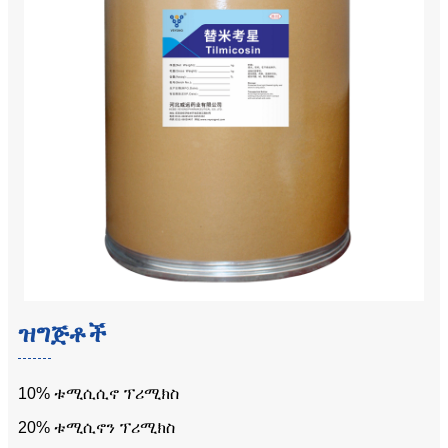
ዝግጅቶች
10% ቱሚሲሲኖ ፕሪሚክስ
20% ቱሚሲኖን ፕሪሚክስ