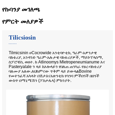
የኩባንያ መገለጫ
የምርት መለያዎች
Tilicsiosin
Tilmicsinin ሀ
Cocrowide አንቲባዮቲክ
,
ግራም-አዎንታዊ
ባክቴሪያ, አንዳንድ ግራም-አሉታዊ ባክቴሪያዎች, ማይኮፕላስማ,
ስፓሮቼስ, ወዘተ. ከ Atlinoomys Mletropeneumianume እና
Pasteryalale ን ላይ ከኦሎላይን የበለጠ ጠንካራ የፀረ-ባክቴሪያ
ባለሙያ አለው
.
ለህክምናው ጥቅም ላይ ይውላል
Bovine
የመተንፈሻ አካላት በሽታ
እና
አጽንቲክ የሳንባ ምች
በጎች በበጎች
ውስጥ በማኒሜሽን (ፓስታሌላ) ምክንያት
.