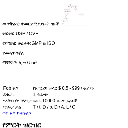
መዋቅራዊ ቀመር
የሚያያዙት ገጾች
ዝርዝር:
USP / CVP
የምስክር ወረቀት:
GMP & ISO
ናሙና
ይገኛል
ማሸግ
25 ኪ.ግ / ከበሮ
Fob ዋጋ
የአሜሪካ ዶላር $ 0.5 - 999 / ቁራጭ
ደቂቃ.
1 ቁራጭ
የአቅርቦት ችሎታ
በወር 10000 ቁርጥራጮች
የክፍያ ቃል
T / t, D / p, D / A, L / C
ወደ እኛ ይላኩልን
የምርት ዝርዝር