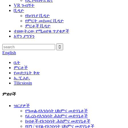
የኢንዱስትሪ ዜና
VR ጉብኝት
ቪዲዮ
የኩባንያ ቪዲዮ
የምርት መስመር ቪዲዮ
ምርቶች ቪዲዮ
ተዘውትረው የሚጠየቁ ጥያቄዎች
እኛን ያግኙን
English
ቤት
ምርቶች
የመድኃኒት ቅጽ
ኤ.ፒ.አይ.
Tilicsiosin
ምድቦች
ዝርያዎች
የግመል-የእንስሳት ህክምና መድሃኒቶች
የፈረስ-የእንስሳት ሕክምና መድሃኒቶች
ከብቶች-የእንስሳት ሕክምና መድሃኒቶች
የበግ / ፍየል-የእንስሳት ህክምና መድሃኒቶች