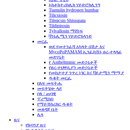
ኦክቶክተሪክሊክ ሃይድሮክሊንግ
Tiamulin hydrogen humbar
Tilicsiosin
Tilmicsin Shissspata
Tildipirosin
Tylvallosin ማሸነፍ
ቫንኔሊሚን ሃይድሮክላንድ
መርፌ
ወደ የመተንፈሻ አካላት በሽታ እና
MycoPoPAMAM ኢንፌክሽኑ ፀረ-ተላላፊ
መድሃኒት
የ Antheltminic መድኃኒቶች
የፀረ-ተህዋሲያን መድኃኒቶች
የመከታተያ ንጥረ ነገር እና ቫይታሚን ማሟያ
ዱቄት መርፌ
በአፍ መፍትሔ
መፍትሄው ላይ
ቦለ / ጡባዊ
ፕሪሚክስ
የማይሽከረከር ዱቄት
መጸዳጃ ቤት
ሌላ
ዜና
የኩባንያ ዜና