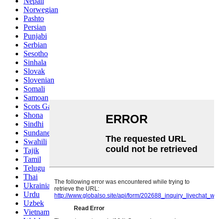
Nepali
Norwegian
Pashto
Persian
Punjabi
Serbian
Sesotho
Sinhala
Slovak
Slovenian
Somali
Samoan
Scots Gaelic
Shona
Sindhi
Sundanese
Swahili
Tajik
Tamil
Telugu
Thai
Ukrainian
Urdu
Uzbek
Vietnamese