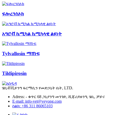
ፍሎረንስኦክ
አግሮቭ ኬሚካል ኬሚካላዊ ልዩነት
Tylvallosin ማሸነፍ
Tildipirosin
ሄቢቭ ቪይንግ ፋርማሲን የመድኃኒት ቤት, LTD.
Adress: - ቁጥር 68 ጋኒያንግ መንገድ, ሺጃሪያዙንግ, ሄቢ, ቻይና
E-mail: info-vet@veyong.com
ስልክ: +86 311 86065103