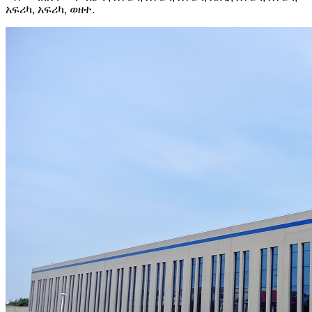
አፍሪካ, አፍሪካ, ወዘተ.