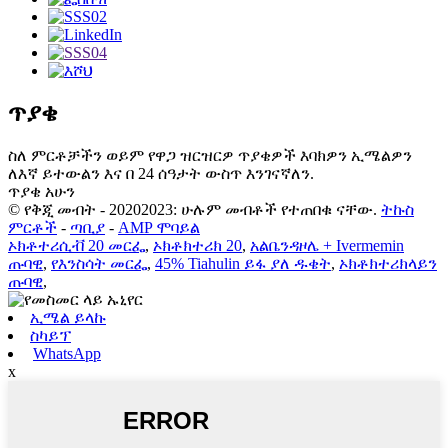
ጥያቄ
ስለ ምርቶቻችን ወይም የዋጋ ዝርዝርዎ ጥያቄዎች እባክዎን ኢሜልዎን
ለእኛ ይተውልን እና በ 24 ሰዓታት ውስጥ እንገናኛለን.
ጥያቄ አሁን
© የቅጂ መብት - 20202023: ሁሉም መብቶች የተጠበቁ ናቸው.
ትኩስ
ምርቶች
-
ጣቢያ
-
AMP ሞባይል
ኦክቶተሪሲቭ 20 መርፌ
,
ኦክቶክተሪክ 20
,
አልቤንዳዞሌ + Ivermemin
ጡባዊ
,
የእንስሳት መርፌ
,
45% Tiahulin ይፋ ያለ ዱቄት
,
ኦክቶክተሪክላይን
ጡባዊ
,
ኢሜል ይላኩ
ስካይፕ
WhatsApp
x