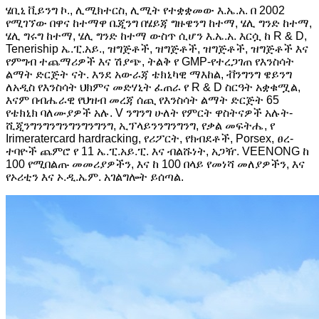
ሄቢኒ ቪይንግ ኮ., ሊሚክተርስ, ሊሚት የተቋቋመው እ.ኤ.አ. በ 2002
የሚገኘው በዋና ከተማዋ ቤጂንግ በሄይጃ ግዙዌንግ ከተማ, ሄሊ ግንድ ከተማ,
ሄሊ ግሩግ ከተማ, ሄሊ ግንድ ከተማ ውስጥ ሲሆን እ.ኤ.አ. እርሷ ከ R & D,
Teneriship ኤ.ፒ.አይ., ዝግጅቶች, ዝግጅቶች, ዝግጅቶች, ዝግጅቶች እና
የምግብ ተጨማሪዎች እና ሽያጭ, ትልቅ የ GMP-የተረጋገጠ የእንስሳት
ልማት ድርጅት ናት. እንደ አውራጃ ቴክኒካዊ ማእከል, ቭንግንግ ዌይንግ
ለአዲስ የእንስሳት ህክምና መድሃኒት ፈጠራ የ R & D ስርዓት አቋቁሟል,
እናም በብሔራዊ የህዝብ መረጃ ሰጪ የእንስሳት ልማት ድርጅት 65
የቴክኒክ ባለሙያዎች አሉ. V ንግንግ ሁለት የምርት ዋስትናዎች አሉት-
ሺጂንግንግንግንግንግንግንግ, ኢፕላይንንግንግንግ, የቃል መፍትሔ, የ
Irimeratercard hardracking, የሪፖርት, የክብደቶች, Porsex, ፀረ-
ተባዮች ጨምሮ የ 11 ኤ.ፒ.አይ.ፒ. እና ብልሹነት, አጋዥ. VEENONG ከ
100 የሚበልጡ መመሪያዎችን, እና ከ 100 በላይ የመነሻ መለያዎችን, እና
የኦሪቲን እና ኦ.ዲ.ኤም. አገልግሎት ይሰጣል.