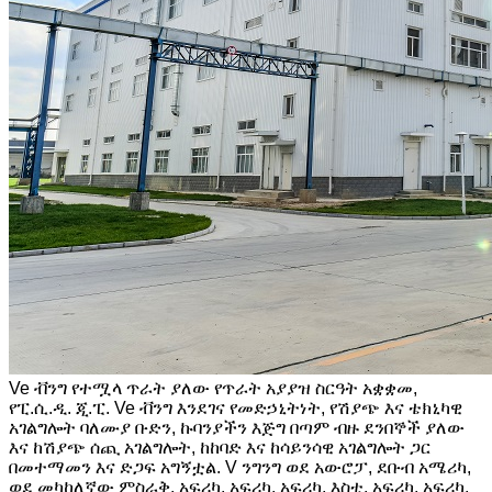
Ve ቭንግ የተሟላ ጥራት ያለው የጥራት አያያዝ ስርዓት አቋቋመ,
የፒ.ሲ.ዲ. ጂ.ፒ. Ve ቭንግ እንደገና የመድኃኒትነት, የሽያጭ እና ቴክኒካዊ
አገልግሎት ባለሙያ ቡድን, ኩባንያችን እጅግ በጣም ብዙ ደንበኞች ያለው
እና ከሽያጭ ሰጪ አገልግሎት, ከከባድ እና ከሳይንሳዊ አገልግሎት ጋር
በመተማመን እና ድጋፍ አግኝቷል. V ንግንግ ወደ አውሮፓ, ደቡብ አሜሪካ,
ወደ መካከለኛው ምስራቅ, አፍሪካ, አፍሪካ, አፍሪካ, እስቲ, አፍሪካ, አፍሪካ,