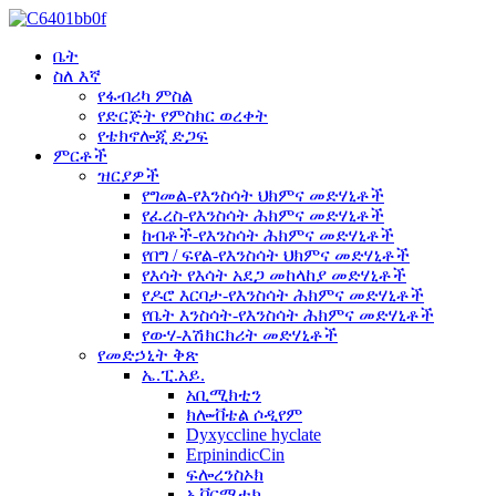
ቤት
ስለ እኛ
የፋብሪካ ምስል
የድርጅት የምስክር ወረቀት
የቴክኖሎጂ ድጋፍ
ምርቶች
ዝርያዎች
የግመል-የእንስሳት ህክምና መድሃኒቶች
የፈረስ-የእንስሳት ሕክምና መድሃኒቶች
ከብቶች-የእንስሳት ሕክምና መድሃኒቶች
የበግ / ፍየል-የእንስሳት ህክምና መድሃኒቶች
የእሳት የእሳት አደጋ መከላከያ መድሃኒቶች
የዶሮ እርባታ-የእንስሳት ሕክምና መድሃኒቶች
የቤት እንስሳት-የእንስሳት ሕክምና መድሃኒቶች
የውሃ-እሽክርክሪት መድሃኒቶች
የመድኃኒት ቅጽ
ኤ.ፒ.አይ.
አቢሚክቲን
ክሎቭቴል ሶዲየም
Dyxyccline hyclate
ErpinindicCin
ፍሎረንስኦክ
ኢቨርሜቲክ