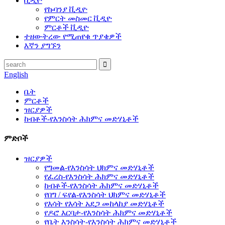
ቪዲዮ
የኩባንያ ቪዲዮ
የምርት መስመር ቪዲዮ
ምርቶች ቪዲዮ
ተዘውትረው የሚጠየቁ ጥያቄዎች
እኛን ያግኙን
English
ቤት
ምርቶች
ዝርያዎች
ከብቶች-የእንስሳት ሕክምና መድሃኒቶች
ምድቦች
ዝርያዎች
የግመል-የእንስሳት ህክምና መድሃኒቶች
የፈረስ-የእንስሳት ሕክምና መድሃኒቶች
ከብቶች-የእንስሳት ሕክምና መድሃኒቶች
የበግ / ፍየል-የእንስሳት ህክምና መድሃኒቶች
የእሳት የእሳት አደጋ መከላከያ መድሃኒቶች
የዶሮ እርባታ-የእንስሳት ሕክምና መድሃኒቶች
የቤት እንስሳት-የእንስሳት ሕክምና መድሃኒቶች