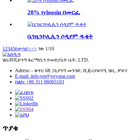
20% tyloosin በመርፌ
ቤንዚንኮሊሊን ሶዲየም ዱቄት
1
2
3
4
5
6
ቀጣይ>
>>
ገጽ 1/10
ሄቢቭ ቪይንግ ፋርማሲን የመድኃኒት ቤት, LTD.
Adress: - ቁጥር 68 ጋኒያንግ መንገድ, ሺጃሪያዙንግ, ሄቢ, ቻይና
E-mail: info-vet@veyong.com
ስልክ: +86 311 86065103
ጥያቄ