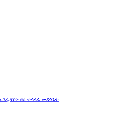
ኢንፌክሽኑ ፀረ-ተላላፊ መድሃኒት