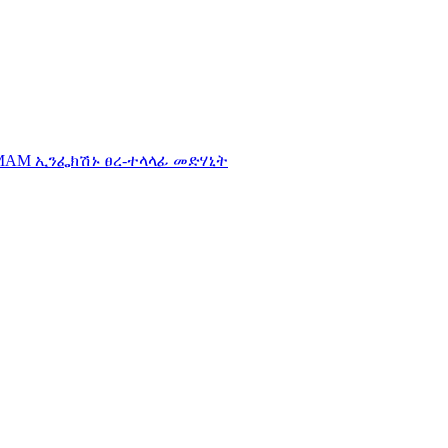
AMAM ኢንፌክሽኑ ፀረ-ተላላፊ መድሃኒት