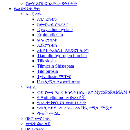
የውሃ-እሽክርክሪት መድሃኒቶች
የመድኃኒት ቅጽ
ኤ.ፒ.አይ.
አቢሚክቲን
ክሎቭቴል ሶዲየም
Dyxyccline hyclate
ErpinindicCin
ፍሎረንስኦክ
ኢቨርሜቲክ
ኦክቶክተሪክሊክ ሃይድሮክሊንግ
Tiamulin hydrogen humbar
Tilicsiosin
Tilmicsin Shissspata
Tildipirosin
Tylvallosin ማሸነፍ
ቫንኔሊሚን ሃይድሮክላንድ
መርፌ
ወደ የመተንፈሻ አካላት በሽታ እና MycoPoPAMAM 
የ Antheltminic መድኃኒቶች
የፀረ-ተህዋሲያን መድኃኒቶች
የመከታተያ ንጥረ ነገር እና ቫይታሚን ማሟያ
ዱቄት መርፌ
በአፍ መፍትሔ
መፍትሄው ላይ
ቦለ / ጡባዊ