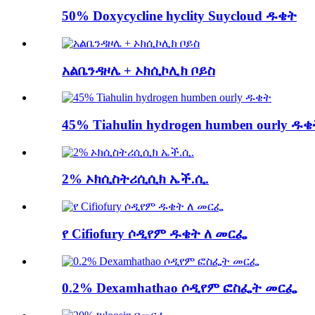
50% Doxycycline hyclity Suycloud ዱቄት
አልቤንዳዞሌ + ኦክሲኮሊክ ቦይስ
45% Tiahulin hydrogen humben ourly ዱ
2% ኦክሲስትሪሲሲክ ኤች.ሲ.
የ Cifiofury ሶዲየም ዱቄት ለ መርፌ
0.2% Dexamhathao ሶዲየም ፎስፌት መርፌ