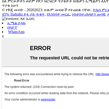
ስለ ምርቶቻችን ወይም የዋጋ ዝርዝርዎ ጥያቄዎች እባክዎን ኢሜልዎን ለእኛ ይ
ጥያቄ አሁን
© የቅጂ መብት - 20202023: ሁሉም መብቶች የተጠበቁ ናቸው.
ትኩስ ምር
45% Tiahulin ይፋ ያለ ዱቄት
,
የእንስሳት መርፌ
,
ኦክቶክተሪክላይን ጡባዊ
,
ኢሜል ይላኩ
ስካይፕ
WhatsApp
x