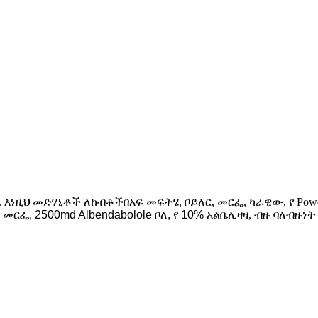
. እነዚህ መድሃኒቶች ለ
ከብቶች
በአፍ መፍትሄ, ቦይለር, መርፌ, ካራዊው, የ P
ርፌ, 2500md Albendabolole ቦለ, የ 10% አልቤሊዛዛ
,
ብዙ ባለብዙነት