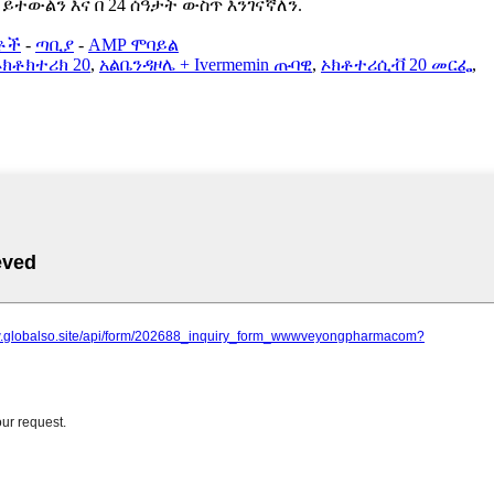
ተውልን እና በ 24 ሰዓታት ውስጥ እንገናኛለን.
ቶች
-
ጣቢያ
-
AMP ሞባይል
ኦክቶክተሪክ 20
,
አልቤንዳዞሌ + Ivermemin ጡባዊ
,
ኦክቶተሪሲቭ 20 መርፌ
,