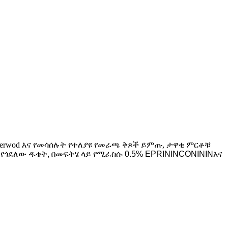
owerwod እና የመሳሰሉት የተለያዩ የመራጫ ቅጾች ይምጡ, ታዋቂ ምርቶቹ
 የጎደለው ዱቄት, በመፍትሄ ላይ የሚፈስሱ 0.5% EPRININCONININ
እና