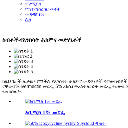
ፕሪሚክስ
የማይሽከረከር ዱቄት
መጸዳጃ ቤት
ሌላ
ከብቶች-የእንስሳት ሕክምና መድሃኒቶች
ከዚህ በታች ሊታዘዙ የሚችሉ የእንስሳት ሕክምና መድሃኒቶች ናቸው
ከብቶች
ናቸው
1% Ivermectin መርፌ, 5% ኦክሲስትሪስትሊክነት መርፌ, የቲሎሲን መ
የመሳሰሉት.
አቢሚክ 1% መርፌ