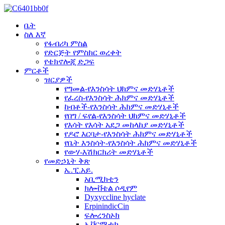
ቤት
ስለ እኛ
የፋብሪካ ምስል
የድርጅት የምስክር ወረቀት
የቴክኖሎጂ ድጋፍ
ምርቶች
ዝርያዎች
የግመል-የእንስሳት ህክምና መድሃኒቶች
የፈረስ-የእንስሳት ሕክምና መድሃኒቶች
ከብቶች-የእንስሳት ሕክምና መድሃኒቶች
የበግ / ፍየል-የእንስሳት ህክምና መድሃኒቶች
የእሳት የእሳት አደጋ መከላከያ መድሃኒቶች
የዶሮ እርባታ-የእንስሳት ሕክምና መድሃኒቶች
የቤት እንስሳት-የእንስሳት ሕክምና መድሃኒቶች
የውሃ-እሽክርክሪት መድሃኒቶች
የመድኃኒት ቅጽ
ኤ.ፒ.አይ.
አቢሚክቲን
ክሎቭቴል ሶዲየም
Dyxyccline hyclate
ErpinindicCin
ፍሎረንስኦክ
ኢቨርሜቲክ