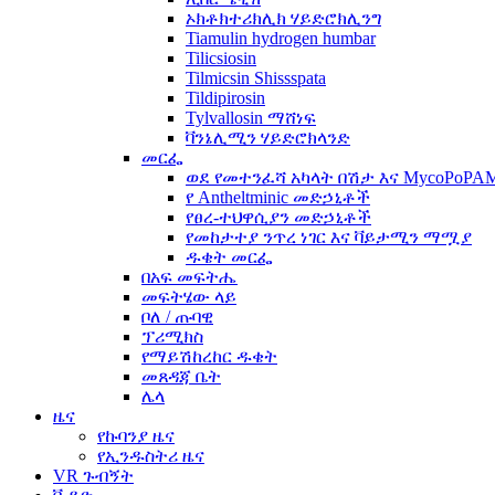
ኦክቶክተሪክሊክ ሃይድሮክሊንግ
Tiamulin hydrogen humbar
Tilicsiosin
Tilmicsin Shissspata
Tildipirosin
Tylvallosin ማሸነፍ
ቫንኔሊሚን ሃይድሮክላንድ
መርፌ
ወደ የመተንፈሻ አካላት በሽታ እና MycoPoP
የ Antheltminic መድኃኒቶች
የፀረ-ተህዋሲያን መድኃኒቶች
የመከታተያ ንጥረ ነገር እና ቫይታሚን ማሟያ
ዱቄት መርፌ
በአፍ መፍትሔ
መፍትሄው ላይ
ቦለ / ጡባዊ
ፕሪሚክስ
የማይሽከረከር ዱቄት
መጸዳጃ ቤት
ሌላ
ዜና
የኩባንያ ዜና
የኢንዱስትሪ ዜና
VR ጉብኝት