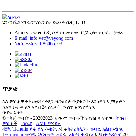
ሄቢቭ ቪይንግ ፋርማሲን የመድኃኒት ቤት, LTD.
Adress: - ቁጥር 68 ጋኒያንግ መንገድ, ሺጃሪያዙንግ, ሄቢ, ቻይና
E-mail: info-vet@veyong.com
ስልክ: +86 311 86065103
ጥያቄ
ስለ ምርቶቻችን ወይም የዋጋ ዝርዝርዎ ጥያቄዎች እባክዎን ኢሜልዎን
ለእኛ ይተውልን እና በ 24 ሰዓታት ውስጥ እንገናኛለን.
ጥያቄ አሁን
© የቅጂ መብት - 20202023: ሁሉም መብቶች የተጠበቁ ናቸው.
ትኩስ
ምርቶች
-
ጣቢያ
-
AMP ሞባይል
45% Tiahulin ይፋ ያለ ዱቄት
,
ኦክቶክተሪክላይን ጡባዊ
,
አልቤንዳዞሌ +
Ivermemin ጡባዊ
,
የእንስሳት መርፌ
,
ኦክቶክተሪክ 20
,
ኦክቶተሪሲቭ 20