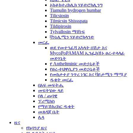
ኦክቶክተሪክሊክ ሃይድሮክሊንግ
Tiamulin hydrogen humbar
Tilicsiosin
Tilmicsin Shissspata
Tildipirosin
Tylvallosin ማሸነፍ
ቫንኔሊሚን ሃይድሮክላንድ
መርፌ
ወደ የመተንፈሻ አካላት በሽታ እና
MycoPoPAMAM ኢንፌክሽኑ ፀረ-ተላላፊ
መድሃኒት
የ Antheltminic መድኃኒቶች
የፀረ-ተህዋሲያን መድኃኒቶች
የመከታተያ ንጥረ ነገር እና ቫይታሚን ማሟያ
ዱቄት መርፌ
በአፍ መፍትሔ
መፍትሄው ላይ
ቦለ / ጡባዊ
ፕሪሚክስ
የማይሽከረከር ዱቄት
መጸዳጃ ቤት
ሌላ
ዜና
የኩባንያ ዜና