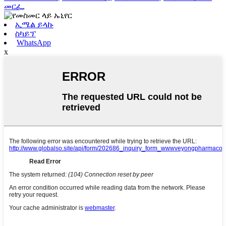
መርፌ
,
ኢሜል ይላኩ
ስካይፕ
WhatsApp
x