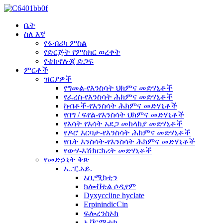
ቤት
ስለ እኛ
የፋብሪካ ምስል
የድርጅት የምስክር ወረቀት
የቴክኖሎጂ ድጋፍ
ምርቶች
ዝርያዎች
የግመል-የእንስሳት ህክምና መድሃኒቶች
የፈረስ-የእንስሳት ሕክምና መድሃኒቶች
ከብቶች-የእንስሳት ሕክምና መድሃኒቶች
የበግ / ፍየል-የእንስሳት ህክምና መድሃኒቶች
የእሳት የእሳት አደጋ መከላከያ መድሃኒቶች
የዶሮ እርባታ-የእንስሳት ሕክምና መድሃኒቶች
የቤት እንስሳት-የእንስሳት ሕክምና መድሃኒቶች
የውሃ-እሽክርክሪት መድሃኒቶች
የመድኃኒት ቅጽ
ኤ.ፒ.አይ.
አቢሚክቲን
ክሎቭቴል ሶዲየም
Dyxyccline hyclate
ErpinindicCin
ፍሎረንስኦክ
ኢቨርሜቲክ