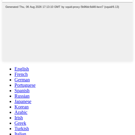
English
French
German
Portuguese
Spanish
Russian
Japanese
Korean
Arabic
Irish
Greek
Turkish
Italian