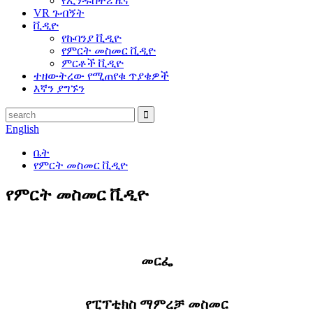
የኢንዱስትሪ ዜና
VR ጉብኝት
ቪዲዮ
የኩባንያ ቪዲዮ
የምርት መስመር ቪዲዮ
ምርቶች ቪዲዮ
ተዘውትረው የሚጠየቁ ጥያቄዎች
እኛን ያግኙን
English
ቤት
የምርት መስመር ቪዲዮ
የምርት መስመር ቪዲዮ
መርፌ
የፒፕቲክስ ማምረቻ መስመር