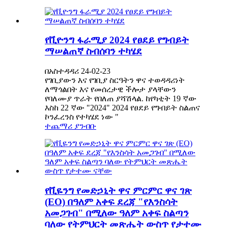
የቪዮንግ ፋራሚያ 2024 የፀደይ የግብይት
ማሠልጠኛ ስብሰባን ተካሄደ
በአስተዳዳሪ 24-02-23
የገቢያውን እና የገቢያ ስርዓትን ዋና ተወዳዳሪነት
ለማጎልበት እና የመሰረታዊ ችሎታ ያላቸውን
የባለሙያ ጥራት የበለጠ ያሻሽላል. ከየካቲት 19 ኛው
እስከ 22 ኛው "2024" 2024 የፀደይ የግብይት ስልጠና
ኮንፈረንስ የተካሄደ ነው "
ተጨማሪ ያንብቡ
የቪዬንግ የመድኃኒት ዋና ምርምር ዋና ገጽ
(EO) በዓለም አቀፍ ደረጃ "የእንስሳት
አመጋገብ" በሚለው ዓለም አቀፍ ስልጣን
ባለው የትምህርት መጽሔት ውስጥ የታተሙ