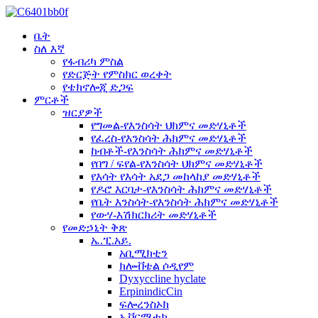
ቤት
ስለ እኛ
የፋብሪካ ምስል
የድርጅት የምስክር ወረቀት
የቴክኖሎጂ ድጋፍ
ምርቶች
ዝርያዎች
የግመል-የእንስሳት ህክምና መድሃኒቶች
የፈረስ-የእንስሳት ሕክምና መድሃኒቶች
ከብቶች-የእንስሳት ሕክምና መድሃኒቶች
የበግ / ፍየል-የእንስሳት ህክምና መድሃኒቶች
የእሳት የእሳት አደጋ መከላከያ መድሃኒቶች
የዶሮ እርባታ-የእንስሳት ሕክምና መድሃኒቶች
የቤት እንስሳት-የእንስሳት ሕክምና መድሃኒቶች
የውሃ-እሽክርክሪት መድሃኒቶች
የመድኃኒት ቅጽ
ኤ.ፒ.አይ.
አቢሚክቲን
ክሎቭቴል ሶዲየም
Dyxyccline hyclate
ErpinindicCin
ፍሎረንስኦክ
ኢቨርሜቲክ