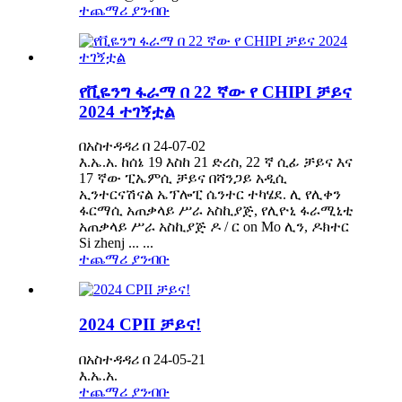
ተጨማሪ ያንብቡ
የቪዬንግ ፋራማ በ 22 ኛው የ CHIPI ቻይና
2024 ተገኝቷል
በአስተዳዳሪ በ 24-07-02
እ.ኤ.አ. ከሰኔ 19 እስከ 21 ድረስ, 22 ኛ ሲፊ ቻይና እና
17 ኛው ፒኤምሲ ቻይና በሻንጋይ አዲሲ
ኢንተርናሽናል ኤፕሎፒ ሴንተር ተካሄደ. ሊ የሊቀን
ፋርማሲ አጠቃላይ ሥራ አስኪያጅ, የሊዮኒ ፋራሚኒቲ
አጠቃላይ ሥራ አስኪያጅ ዶ / ር on Mo ሊን, ዶክተር
Si zhenj ... ...
ተጨማሪ ያንብቡ
2024 CPII ቻይና!
በአስተዳዳሪ በ 24-05-21
እ.ኤ.አ.
ተጨማሪ ያንብቡ