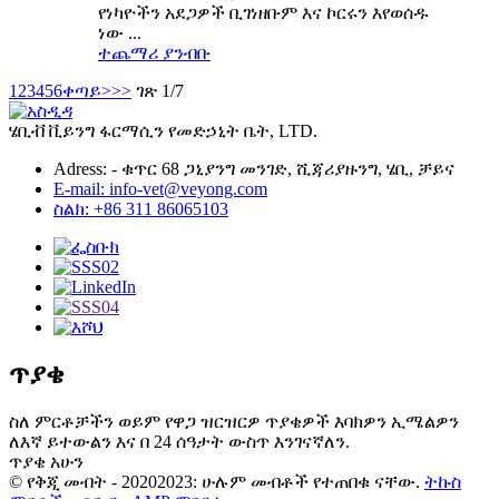
የነካዮችን አደጋዎች ቢገነዘቡም እና ኮርሩን እየወሰዱ
ነው ...
ተጨማሪ ያንብቡ
1
2
3
4
5
6
ቀጣይ>
>>
ገጽ 1/7
ሄቢቭ ቪይንግ ፋርማሲን የመድኃኒት ቤት, LTD.
Adress: - ቁጥር 68 ጋኒያንግ መንገድ, ሺጃሪያዙንግ, ሄቢ, ቻይና
E-mail: info-vet@veyong.com
ስልክ: +86 311 86065103
ጥያቄ
ስለ ምርቶቻችን ወይም የዋጋ ዝርዝርዎ ጥያቄዎች እባክዎን ኢሜልዎን
ለእኛ ይተውልን እና በ 24 ሰዓታት ውስጥ እንገናኛለን.
ጥያቄ አሁን
© የቅጂ መብት - 20202023: ሁሉም መብቶች የተጠበቁ ናቸው.
ትኩስ