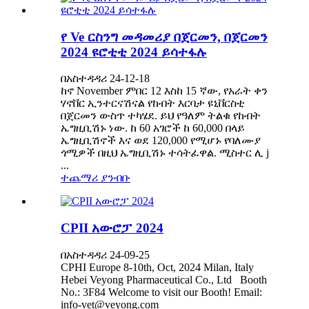
የ Ve ርስንግ መዳመሪያ በጀርመን, በጀርመን
2024 ዩሮቲቲ 2024 ይሳተፋሉ
በአስተዳዳሪ 24-12-18
ከኖ November ምበር 12 እስከ 15 ኛው, የአራት ቀን
ሃኖቨር ኢንተርናሽናል የከብት እርባታ ዩኒቨርስቲ
በጀርመን ውስጥ ተካሄደ. ይህ የዓለም ትልቁ የከብት
ኤግዚቢሽኑ ነው. ከ 60 አገሮች ከ 60,000 በላይ
ኤግዚቢሽኖች እና ወደ 120,000 የሚሆኑ የባለሙያ
ጎሚዎች በዚህ ኤግዚቢሽኑ ተሳትፈዋል. ሚስተር ሊ j
...
ተጨማሪ ያንብቡ
CPII አውሮፓ 2024
በአስተዳዳሪ 24-09-25
CPHI Europe 8-10th, Oct, 2024 Milan, Italy
Hebei Veyong Pharmaceutical Co., Ltd Booth
No.: 3F84 Welcome to visit our Booth! Email:
info-vet@veyong.com