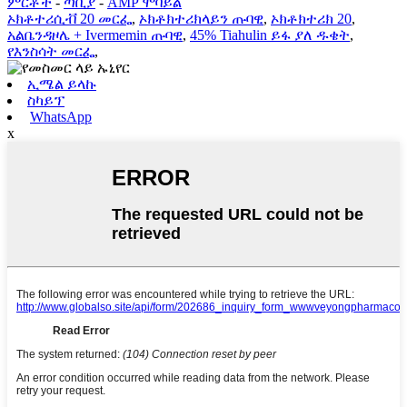
ምርቶች
-
ጣቢያ
-
AMP ሞባይል
ኦክቶተሪሲቭ 20 መርፌ
,
ኦክቶክተሪክላይን ጡባዊ
,
ኦክቶክተሪክ 20
,
አልቤንዳዞሌ + Ivermemin ጡባዊ
,
45% Tiahulin ይፋ ያለ ዱቄት
,
የእንስሳት መርፌ
,
ኢሜል ይላኩ
ስካይፕ
WhatsApp
x