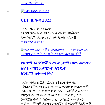
ተጨማሪ ያንብቡ
CPI ባርሎና 2023
በአስተዳዳሪ ከ 23 እስከ 11
የ CPI ባርሴሎና 2023 ቡዝ የለም. ዳስችንን
ለመጎብኘት እንኳን በደስታ እንቀበላለን !!
ተጨማሪ ያንብቡ
የአሳማ እርሻዎችን ውጤታማ በሆነ መንገድ
እና በምክንያታዊነት እንዴት
እንደሚጠቀሙበት?
በአስተዳዳሪ በ 23 - 2009-21 በአስተዳዳሪ
በቅርቡ የቪዬንግ የፎንግራም አገልግሎት ሠራተኞች
በገበያው ጉብኝት ወቅት የጥገኛ ጥናቶች ላይ ጥናት
ያካሂዱ ሲሆን በአሳማ እርሻዎች ውስጥ ያለው
የወንጀል ተቆጣጣሪው ሁኔታ እየጨነቀ መሆኑን
ተገነዘበ. ምንም እንኳን አብዛኛዎቹ የአሳማ እርሻዎች