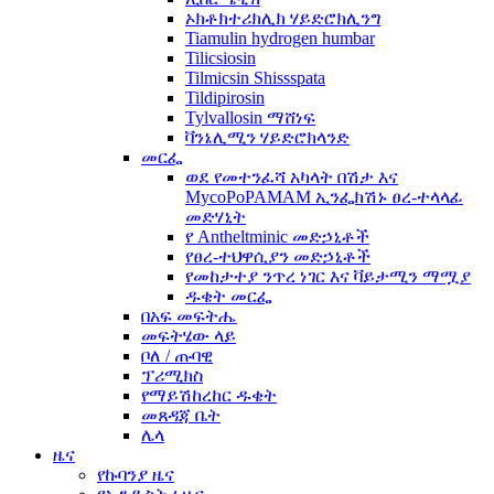
ኦክቶክተሪክሊክ ሃይድሮክሊንግ
Tiamulin hydrogen humbar
Tilicsiosin
Tilmicsin Shissspata
Tildipirosin
Tylvallosin ማሸነፍ
ቫንኔሊሚን ሃይድሮክላንድ
መርፌ
ወደ የመተንፈሻ አካላት በሽታ እና
MycoPoPAMAM ኢንፌክሽኑ ፀረ-ተላላፊ
መድሃኒት
የ Antheltminic መድኃኒቶች
የፀረ-ተህዋሲያን መድኃኒቶች
የመከታተያ ንጥረ ነገር እና ቫይታሚን ማሟያ
ዱቄት መርፌ
በአፍ መፍትሔ
መፍትሄው ላይ
ቦለ / ጡባዊ
ፕሪሚክስ
የማይሽከረከር ዱቄት
መጸዳጃ ቤት
ሌላ
ዜና
የኩባንያ ዜና