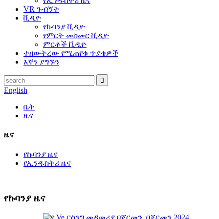
የኢንዱስትሪ ዜና
VR ጉብኝት
ቪዲዮ
የኩባንያ ቪዲዮ
የምርት መስመር ቪዲዮ
ምርቶች ቪዲዮ
ተዘውትረው የሚጠየቁ ጥያቄዎች
እኛን ያግኙን
English
ቤት
ዜና
ዜና
የኩባንያ ዜና
የኢንዱስትሪ ዜና
የኩባንያ ዜና