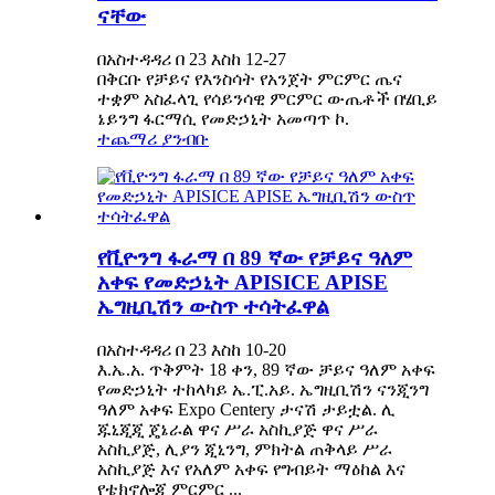
ናቸው
በአስተዳዳሪ በ 23 እስከ 12-27
በቅርቡ የቻይና የእንስሳት የአንጀት ምርምር ጤና
ተቋም አስፈላጊ የሳይንሳዊ ምርምር ውጤቶች በሄቢይ
ኔይንግ ፋርማሲ የመድኃኒት አመጣጥ ኮ.
ተጨማሪ ያንብቡ
የቪዮንግ ፋራማ በ 89 ኛው የቻይና ዓለም
አቀፍ የመድኃኒት APISICE APISE
ኤግዚቢሽን ውስጥ ተሳትፈዋል
በአስተዳዳሪ በ 23 እስከ 10-20
እ.ኤ.አ. ጥቅምት 18 ቀን, 89 ኛው ቻይና ዓለም አቀፍ
የመድኃኒት ተከላካይ ኤ.ፒ.አይ. ኤግዚቢሽን ናንጂንግ
ዓለም አቀፍ Expo Centery ታናሽ ታይቷል. ሊ
ጁኒጂጂ ጄኔራል ዋና ሥራ አስኪያጅ ዋና ሥራ
አስኪያጅ, ሊያን ጂኒንግ, ምክትል ጠቅላይ ሥራ
አስኪያጅ እና የአለም አቀፍ የግብይት ማዕከል እና
የቴክኖሎጂ ምርምር ...