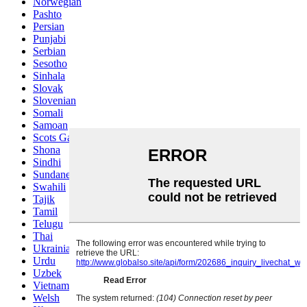
Norwegian
Pashto
Persian
Punjabi
Serbian
Sesotho
Sinhala
Slovak
Slovenian
Somali
Samoan
Scots Gaelic
Shona
Sindhi
Sundanese
Swahili
Tajik
Tamil
Telugu
Thai
Ukrainian
Urdu
Uzbek
Vietnamese
Welsh