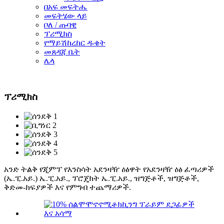
በአፍ መፍትሔ
መፍትሄው ላይ
ቦለ / ጡባዊ
ፕሪሚክስ
የማይሽከረከር ዱቄት
መጸዳጃ ቤት
ሌላ
ፕሪሚክስ
አንድ ትልቅ የጂምፕ የእንስሳት አደንዛዥ ዕፅዋት የአደንዛዥ ዕፅ ፈጣሪዎች
(ኤ.ፒ.አይ.) ኤ.ፒ.አይ., ፕሮጄክት ኤ.ፒ.አይ., ዝግጅቶች, ዝግጅቶች,
ቅድመ-ክፍያዎች እና የምግብ ተጨማሪዎች.