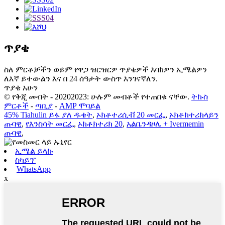
ጥያቄ
ስለ ምርቶቻችን ወይም የዋጋ ዝርዝርዎ ጥያቄዎች እባክዎን ኢሜልዎን
ለእኛ ይተውልን እና በ 24 ሰዓታት ውስጥ እንገናኛለን.
ጥያቄ አሁን
© የቅጂ መብት - 20202023: ሁሉም መብቶች የተጠበቁ ናቸው.
ትኩስ
ምርቶች
-
ጣቢያ
-
AMP ሞባይል
45% Tiahulin ይፋ ያለ ዱቄት
,
ኦክቶተሪሲቭ 20 መርፌ
,
ኦክቶክተሪክላይን
ጡባዊ
,
የእንስሳት መርፌ
,
ኦክቶክተሪክ 20
,
አልቤንዳዞሌ + Ivermemin
ጡባዊ
,
ኢሜል ይላኩ
ስካይፕ
WhatsApp
x