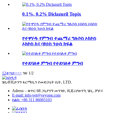
0.1%, 0.2% Diclazuril Topix
የተዋሃዱ የምግብ ተጨማሪ ግሉኮስ ኦክኮስ
ኦክኮስ እና ባክነስ ንዑስ ክፍል
የተደባለቀ ምግብ የተደባለቀ ምግብ
1
2
ቀጣይ>
>>
ገጽ 1/2
ሄቢቭ ቪይንግ ፋርማሲን የመድኃኒት ቤት, LTD.
Adress: - ቁጥር 68 ጋኒያንግ መንገድ, ሺጃሪያዙንግ, ሄቢ, ቻይና
E-mail: info-vet@veyong.com
ስልክ: +86 311 86065103