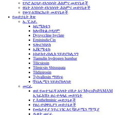
የዶሮ እርባታ-የእንስሳት ሕክምና መድሃኒቶች
የቤት እንስሳት-የእንስሳት ሕክምና መድሃኒቶች
የውሃ-እሽክርክሪት መድሃኒቶች
የመድኃኒት ቅጽ
ኤ.ፒ.አይ.
አቢሚክቲን
ክሎቭቴል ሶዲየም
Dyxyccline hyclate
ErpinindicCin
ፍሎረንስኦክ
ኢቨርሜቲክ
ኦክቶክተሪክሊክ ሃይድሮክሊንግ
Tiamulin hydrogen humbar
Tilicsiosin
Tilmicsin Shissspata
Tildipirosin
Tylvallosin ማሸነፍ
ቫንኔሊሚን ሃይድሮክላንድ
መርፌ
ወደ የመተንፈሻ አካላት በሽታ እና MycoPoPAMAM
ኢንፌክሽኑ ፀረ-ተላላፊ መድሃኒት
የ Antheltminic መድኃኒቶች
የፀረ-ተህዋሲያን መድኃኒቶች
የመከታተያ ንጥረ ነገር እና ቫይታሚን ማሟያ
ዱቄት መርፌ