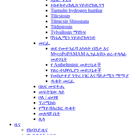
ኦክቶክተሪክሊክ ሃይድሮክሊንግ
Tiamulin hydrogen humbar
Tilicsiosin
Tilmicsin Shissspata
Tildipirosin
Tylvallosin ማሸነፍ
ቫንኔሊሚን ሃይድሮክላንድ
መርፌ
ወደ የመተንፈሻ አካላት በሽታ እና
MycoPoPAMAM ኢንፌክሽኑ ፀረ-ተላላፊ
መድሃኒት
የ Antheltminic መድኃኒቶች
የፀረ-ተህዋሲያን መድኃኒቶች
የመከታተያ ንጥረ ነገር እና ቫይታሚን ማሟያ
ዱቄት መርፌ
በአፍ መፍትሔ
መፍትሄው ላይ
ቦለ / ጡባዊ
ፕሪሚክስ
የማይሽከረከር ዱቄት
መጸዳጃ ቤት
ሌላ
ዜና
የኩባንያ ዜና