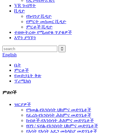
የኢንዱስትሪ ዜና
VR ጉብኝት
ቪዲዮ
የኩባንያ ቪዲዮ
የምርት መስመር ቪዲዮ
ምርቶች ቪዲዮ
ተዘውትረው የሚጠየቁ ጥያቄዎች
እኛን ያግኙን
English
ቤት
ምርቶች
የመድኃኒት ቅጽ
ፕሪሚክስ
ምድቦች
ዝርያዎች
የግመል-የእንስሳት ህክምና መድሃኒቶች
የፈረስ-የእንስሳት ሕክምና መድሃኒቶች
ከብቶች-የእንስሳት ሕክምና መድሃኒቶች
የበግ / ፍየል-የእንስሳት ህክምና መድሃኒቶች
የእሳት የእሳት አደጋ መከላከያ መድሃኒቶች