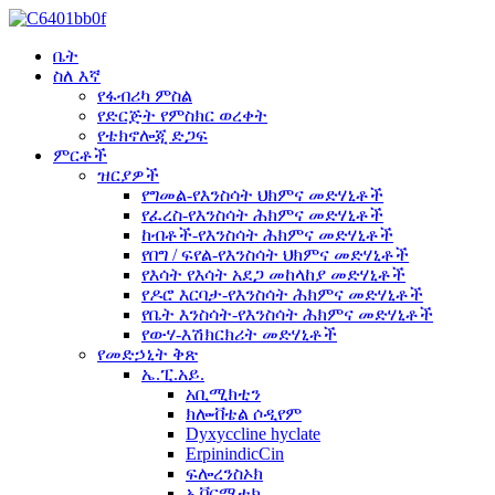
ቤት
ስለ እኛ
የፋብሪካ ምስል
የድርጅት የምስክር ወረቀት
የቴክኖሎጂ ድጋፍ
ምርቶች
ዝርያዎች
የግመል-የእንስሳት ህክምና መድሃኒቶች
የፈረስ-የእንስሳት ሕክምና መድሃኒቶች
ከብቶች-የእንስሳት ሕክምና መድሃኒቶች
የበግ / ፍየል-የእንስሳት ህክምና መድሃኒቶች
የእሳት የእሳት አደጋ መከላከያ መድሃኒቶች
የዶሮ እርባታ-የእንስሳት ሕክምና መድሃኒቶች
የቤት እንስሳት-የእንስሳት ሕክምና መድሃኒቶች
የውሃ-እሽክርክሪት መድሃኒቶች
የመድኃኒት ቅጽ
ኤ.ፒ.አይ.
አቢሚክቲን
ክሎቭቴል ሶዲየም
Dyxyccline hyclate
ErpinindicCin
ፍሎረንስኦክ
ኢቨርሜቲክ