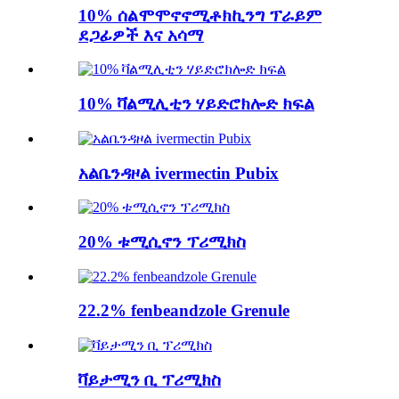
10% ሰልሞሞኖኖሚቶክኪንግ ፕራይም
ደጋፊዎች እና አሳማ
10% ቫልሚሊቲን ሃይድሮክሎድ ክፍል
አልቤንዳዞል ivermectin Pubix
20% ቱሚሲኖን ፕሪሚክስ
22.2% fenbeandzole Grenule
ቫይታሚን ቢ ፕሪሚክስ