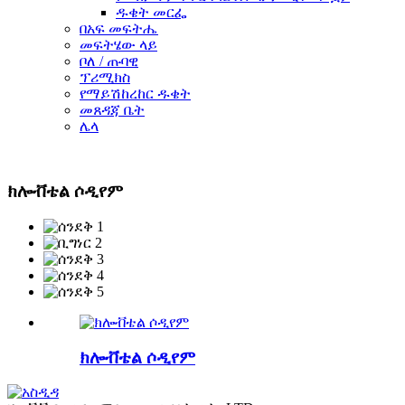
ዱቄት መርፌ
በአፍ መፍትሔ
መፍትሄው ላይ
ቦለ / ጡባዊ
ፕሪሚክስ
የማይሽከረከር ዱቄት
መጸዳጃ ቤት
ሌላ
ክሎቭቴል ሶዲየም
ክሎቭቴል ሶዲየም