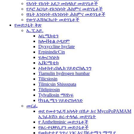
የእሳት የእሳት አደጋ መከላከያ መድሃኒቶች
የዶሮ እርባታ-የእንስሳት ሕክምና መድሃኒቶች
የቤት እንስሳት-የእንስሳት ሕክምና መድሃኒቶች
የውሃ-እሽክርክሪት መድሃኒቶች
የመድኃኒት ቅጽ
ኤ.ፒ.አይ.
አቢሚክቲን
ክሎቭቴል ሶዲየም
Dyxyccline hyclate
ErpinindicCin
ፍሎረንስኦክ
ኢቨርሜቲክ
ኦክቶክተሪክሊክ ሃይድሮክሊንግ
Tiamulin hydrogen humbar
Tilicsiosin
Tilmicsin Shissspata
Tildipirosin
Tylvallosin ማሸነፍ
ቫንኔሊሚን ሃይድሮክላንድ
መርፌ
ወደ የመተንፈሻ አካላት በሽታ እና MycoPoPAMAM
ኢንፌክሽኑ ፀረ-ተላላፊ መድሃኒት
የ Antheltminic መድኃኒቶች
የፀረ-ተህዋሲያን መድኃኒቶች
የመከታተያ ንጥረ ነገር እና ቫይታሚን ማሟያ