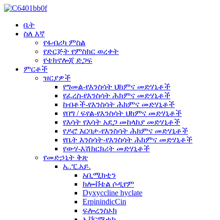
ቤት
ስለ እኛ
የፋብሪካ ምስል
የድርጅት የምስክር ወረቀት
የቴክኖሎጂ ድጋፍ
ምርቶች
ዝርያዎች
የግመል-የእንስሳት ህክምና መድሃኒቶች
የፈረስ-የእንስሳት ሕክምና መድሃኒቶች
ከብቶች-የእንስሳት ሕክምና መድሃኒቶች
የበግ / ፍየል-የእንስሳት ህክምና መድሃኒቶች
የእሳት የእሳት አደጋ መከላከያ መድሃኒቶች
የዶሮ እርባታ-የእንስሳት ሕክምና መድሃኒቶች
የቤት እንስሳት-የእንስሳት ሕክምና መድሃኒቶች
የውሃ-እሽክርክሪት መድሃኒቶች
የመድኃኒት ቅጽ
ኤ.ፒ.አይ.
አቢሚክቲን
ክሎቭቴል ሶዲየም
Dyxyccline hyclate
ErpinindicCin
ፍሎረንስኦክ
ኢቨርሜቲክ