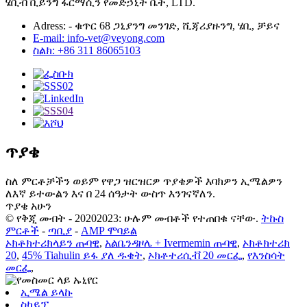
ሄቢቭ ቪይንግ ፋርማሲን የመድኃኒት ቤት, LTD.
Adress: - ቁጥር 68 ጋኒያንግ መንገድ, ሺጃሪያዙንግ, ሄቢ, ቻይና
E-mail: info-vet@veyong.com
ስልክ: +86 311 86065103
ጥያቄ
ስለ ምርቶቻችን ወይም የዋጋ ዝርዝርዎ ጥያቄዎች እባክዎን ኢሜልዎን
ለእኛ ይተውልን እና በ 24 ሰዓታት ውስጥ እንገናኛለን.
ጥያቄ አሁን
© የቅጂ መብት - 20202023: ሁሉም መብቶች የተጠበቁ ናቸው.
ትኩስ
ምርቶች
-
ጣቢያ
-
AMP ሞባይል
ኦክቶክተሪክላይን ጡባዊ
,
አልቤንዳዞሌ + Ivermemin ጡባዊ
,
ኦክቶክተሪክ
20
,
45% Tiahulin ይፋ ያለ ዱቄት
,
ኦክቶተሪሲቭ 20 መርፌ
,
የእንስሳት
መርፌ
,
ኢሜል ይላኩ
ስካይፕ