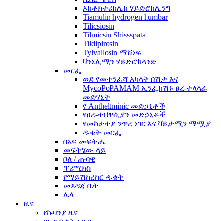
ኦክቶክተሪክሊክ ሃይድሮክሊንግ
Tiamulin hydrogen humbar
Tilicsiosin
Tilmicsin Shissspata
Tildipirosin
Tylvallosin ማሸነፍ
ቫንኔሊሚን ሃይድሮክላንድ
መርፌ
ወደ የመተንፈሻ አካላት በሽታ እና
MycoPoPAMAM ኢንፌክሽኑ ፀረ-ተላላፊ
መድሃኒት
የ Antheltminic መድኃኒቶች
የፀረ-ተህዋሲያን መድኃኒቶች
የመከታተያ ንጥረ ነገር እና ቫይታሚን ማሟያ
ዱቄት መርፌ
በአፍ መፍትሔ
መፍትሄው ላይ
ቦለ / ጡባዊ
ፕሪሚክስ
የማይሽከረከር ዱቄት
መጸዳጃ ቤት
ሌላ
ዜና
የኩባንያ ዜና