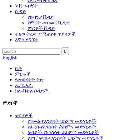
የኢንዱስትሪ ዜና
VR ጉብኝት
ቪዲዮ
የኩባንያ ቪዲዮ
የምርት መስመር ቪዲዮ
ምርቶች ቪዲዮ
ተዘውትረው የሚጠየቁ ጥያቄዎች
እኛን ያግኙን
English
ቤት
ምርቶች
የመድኃኒት ቅጽ
ኤ.ፒ.አይ.
ክሎቭቴል ሶዲየም
ምድቦች
ዝርያዎች
የግመል-የእንስሳት ህክምና መድሃኒቶች
የፈረስ-የእንስሳት ሕክምና መድሃኒቶች
ከብቶች-የእንስሳት ሕክምና መድሃኒቶች
የበግ / ፍየል-የእንስሳት ህክምና መድሃኒቶች