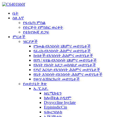
ቤት
ስለ እኛ
የፋብሪካ ምስል
የድርጅት የምስክር ወረቀት
የቴክኖሎጂ ድጋፍ
ምርቶች
ዝርያዎች
የግመል-የእንስሳት ህክምና መድሃኒቶች
የፈረስ-የእንስሳት ሕክምና መድሃኒቶች
ከብቶች-የእንስሳት ሕክምና መድሃኒቶች
የበግ / ፍየል-የእንስሳት ህክምና መድሃኒቶች
የእሳት የእሳት አደጋ መከላከያ መድሃኒቶች
የዶሮ እርባታ-የእንስሳት ሕክምና መድሃኒቶች
የቤት እንስሳት-የእንስሳት ሕክምና መድሃኒቶች
የውሃ-እሽክርክሪት መድሃኒቶች
የመድኃኒት ቅጽ
ኤ.ፒ.አይ.
አቢሚክቲን
ክሎቭቴል ሶዲየም
Dyxyccline hyclate
ErpinindicCin
ፍሎረንስኦክ
ኢቨርሜቲክ