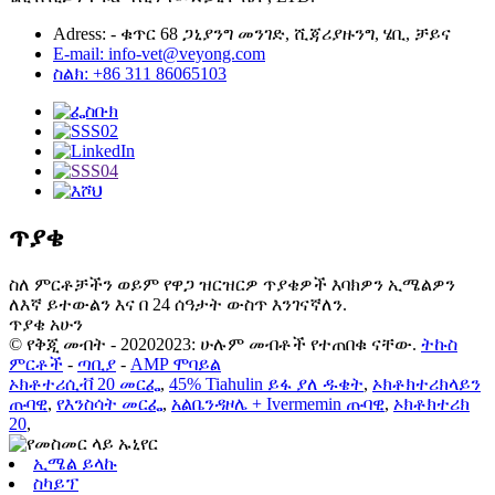
Adress: - ቁጥር 68 ጋኒያንግ መንገድ, ሺጃሪያዙንግ, ሄቢ, ቻይና
E-mail: info-vet@veyong.com
ስልክ: +86 311 86065103
ጥያቄ
ስለ ምርቶቻችን ወይም የዋጋ ዝርዝርዎ ጥያቄዎች እባክዎን ኢሜልዎን
ለእኛ ይተውልን እና በ 24 ሰዓታት ውስጥ እንገናኛለን.
ጥያቄ አሁን
© የቅጂ መብት - 20202023: ሁሉም መብቶች የተጠበቁ ናቸው.
ትኩስ
ምርቶች
-
ጣቢያ
-
AMP ሞባይል
ኦክቶተሪሲቭ 20 መርፌ
,
45% Tiahulin ይፋ ያለ ዱቄት
,
ኦክቶክተሪክላይን
ጡባዊ
,
የእንስሳት መርፌ
,
አልቤንዳዞሌ + Ivermemin ጡባዊ
,
ኦክቶክተሪክ
20
,
ኢሜል ይላኩ
ስካይፕ