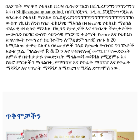
በአምስት ዋና ዋና የቴክኒክ ድጋፍ ሲስተምበርክ በሺጊሪያንግንግንግንግንግ
እና በ Shijiazuguanguanguind, በሴቪክጂንግ, በዲ.ሲ.ጂጂጂንግ የጂኤል
ላቦራቶሪ የቴክኒክ ማእከል በሴይጃሪያንግግግግግግግግግግግግግግግግግግግግስ
ውስጥ የኪኒኬሽንስ የስራ ቴክኒካዊ ማእከል በብሔራዊ የቴክኒክ ማዕከል
ብሄራዊ ቴክኒካዊ ማእከል. ቨሊንግ የታሊኖች እና የንብረት ችሎታዎችን
መውሰድ ከሀገር ውስጥ ሳይንሳዊ ምርምር ተቋማት የመጡ እና የቴክኒክ
አገልግሎት የመሣሪያ ስርዓቶችን ለማቋቋም ዝግጁ የሆኑ ከ 20
ከሚበልጡ ታዋቂ ባልሆኑ ባለሙያዎች በላይ የታወቁ ትብብር ግንኙነቶች
አቋቁሟል. "ገለልተኛ R & D ን እና የቴክኖሎጂ መግቢያ / የመድኃኒት
ልምዶች በተከታታይ የመድኃኒት ማጎልመሻ መሻሻል የሚጀምሩ እና
የድሮ ምርቶችን ማጎልበት, የማሻሻያ እና የጥራት ማሻሻያ እና የጥራት
ማሻሻያ እና የጥራት ማሻሻያ ለማድረግ የሚሻል ድግግሞሽ ነው.
ጥቅሞቻችን