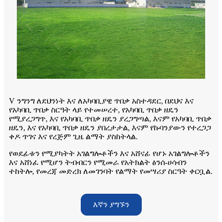
V ንግንግ ለደህንነት እና ለአካባቢያዊ ጥበቃ አስተዳደር, በደህና እና
የአካባቢ ጥበቃ ስርዓት ላይ የተመሠረተ, የአካባቢ ጥበቃ ዘዴን
የሚያረጋግጥ, እና የአካባቢ ጥበቃ ዘዴን ያረጋግጣል, እናም የአካባቢ ጥበቃ
ዘዴን, እና የአካባቢ ጥበቃ ዘዴን ያበረታታል, እናም የኩባንያውን የተረጋጋ
ቀዶ ጥገና እና የረጅም ጊዜ ልማት ያስከትላል.
የወደፊቱን የሚያካትት አገልግሎቶችን እና አሸናፊ የሆኑ አገልግሎቶችን
እና አሸነፈ የሚሆን ትብብርን የሚመራ የአትክልት ፅንሰ-ሀሳብን
ተከትሎ, የመረጃ መድረክ ለመገንባት የልማት የመሣሪያ ስርዓት ቀርቧል.
እኛን ያግኙን