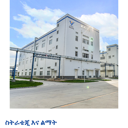
ስትራቴጂ እና ልማት