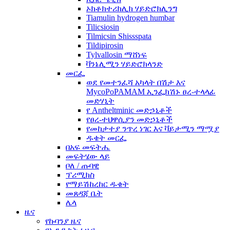
ኦክቶክተሪክሊክ ሃይድሮክሊንግ
Tiamulin hydrogen humbar
Tilicsiosin
Tilmicsin Shissspata
Tildipirosin
Tylvallosin ማሸነፍ
ቫንኔሊሚን ሃይድሮክላንድ
መርፌ
ወደ የመተንፈሻ አካላት በሽታ እና
MycoPoPAMAM ኢንፌክሽኑ ፀረ-ተላላፊ
መድሃኒት
የ Antheltminic መድኃኒቶች
የፀረ-ተህዋሲያን መድኃኒቶች
የመከታተያ ንጥረ ነገር እና ቫይታሚን ማሟያ
ዱቄት መርፌ
በአፍ መፍትሔ
መፍትሄው ላይ
ቦለ / ጡባዊ
ፕሪሚክስ
የማይሽከረከር ዱቄት
መጸዳጃ ቤት
ሌላ
ዜና
የኩባንያ ዜና