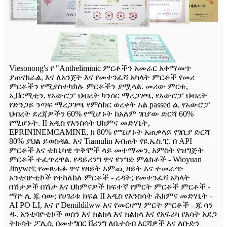
Viesonong's የ "Antheliminic ምርቶችን አመራር አቀማመጥ
ያጠናክራል, እና ለአንጀት እና የመተንፈሻ አካላት ምርቶች የመሪ
ምርቶችን የሚያስተካክሉ ምርቶችን ያሟላል. መሪው ምርቱ,
ኢቨርሚቲን, የአውሮፓ ህብረት ካንሰር ማረጋገጫ, የአውሮፓ ህብረት
የድንጋይ ንጣፍ ማረጋገጫ የምስክር ወረቀት አል passed ል, የአውሮፓ
ህብረት ደረጃዎችን 60% የሚሆኑት ከአለም ገበያው ድርሻ 60%
የሚሆኑት. II አዲስ የእንስሳት ህክምና መድሃኒት,
EPRININEMCAMINE, ከ 80% የሚሆኑት አጠቃላይ የገቢያ ድርሻ
80% ያህል ይወስዳል. እና Tiamulin እብጠት የዩ.ኤስ.ፒ. በ API
ምርቶች እና ቴክኒካዊ ጥቅሞች ላይ መተማመን, አምስት የዝግጅት
ምርቶች ተፈጥረዋል. የዳይሪንግ ዋና የንግድ ምልክቶች - Wioyuan
Jinywei; የመጽሐፉ ዋና የዘይት አምጪ ዘይት እና ተመራጭ
አንቲባዮቲኮች የተከለከለ ምርቶች - ረዳት; የመተንፈሻ አካላት
በሽታዎች በሽታ እና ህክምናዎች ከፍተኛ የምርት ምርቶች ምርቶች -
ማዮ ሊ ጁ ሳው; የሀገሪቱ ክፍል II አዲስ የእንስሳት ሕክምና መድሃኒት -
AI PO LI, እና የ Demildilww እና የመርዛማ ምርት ምርቶች - ጁ ሳን
ዱ. አንቲባዮቲኮች ወሰን እና ክልከላ እና ክልከላ እና የአፍሪካ የእሳት አደጋ
ትኩሳት ፖሊሲ በመተግበር ቨሪንግ ለቤተሰብ እርሻዎች እና ለቡድን