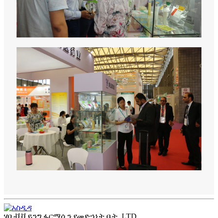
ሄቢቭ ቪይንግ ፋርማሲን የመድኃኒት ቤት, LTD.