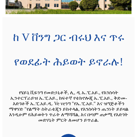
ከ V ቨንግ ጋር ብሩህ እና ጥሩ
የወደፊት ሕይወት ይኖራሉ!
የሄይኒ ቪዬንግ የመድኃኒቶች, ሊ, ዲ ኤ.ፒ.አይ., የእንስሳት
ኢንተርፕራይዝ ኤ.ፒ.አይ., ከፍተኛ የቴክኖሎጂ ኤ.ፒ.አይ., ቅድመ-
እድገቶች ኤ.ፒ.አይ.ዲ. Ve veንግ "የኤ.ፒ.አይ." እና ዝግጅቶችን
ማዋሃድ "የልማት ስትራቴጂን ይከተላል, የእንስሳትን ጤንነት ይይዛል
እንዲሁም የሕይወትን ጥራት ለማሻሻል, እና በጣም ጠቃሚ የእድገት
መድሃኒት ምርት ለመሆን ይጥራል.