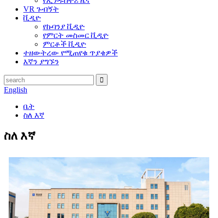
የኢንዱስትሪ ዜና
VR ጉብኝት
ቪዲዮ
የኩባንያ ቪዲዮ
የምርት መስመር ቪዲዮ
ምርቶች ቪዲዮ
ተዘውትረው የሚጠየቁ ጥያቄዎች
እኛን ያግኙን
English
ቤት
ስለ እኛ
ስለ እኛ