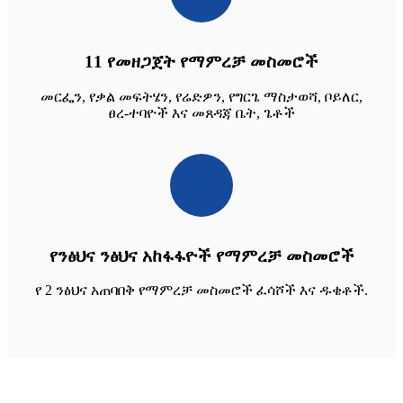
11 የመዘጋጀት የማምረቻ መስመሮች
መርፌን, የቃል መፍትሄን, የሬድዎን, የግርጌ ማስታወሻ, ቦይለር,
ፀረ-ተባዮች እና መጸዳጃ ቤት, ጌቶች
የንፅህና ንፅህና አከፋፋዮች የማምረቻ መስመሮች
የ 2 ንፅህና አጠባበቅ የማምረቻ መስመሮች ፈሳሾች እና ዱቄቶች.