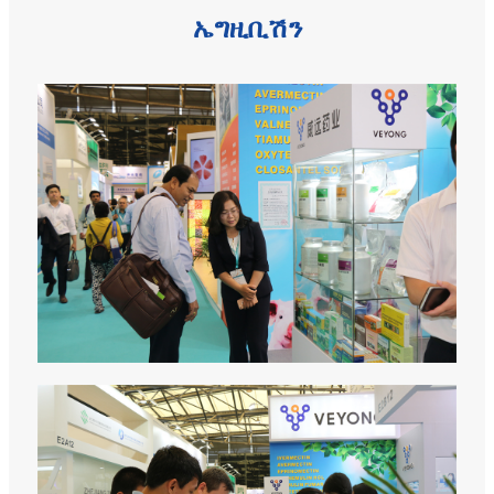
ኤግዚቢሽን