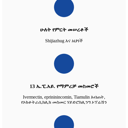
ሁለት የምርት መሠረቶች
Shijiazhug እና አህጎች
13 ኤ.ፒ.አይ. የማምረቻ መስመሮች
Ivermectin, eprininincomin, Tiamulin እብጠት,
የኦክቶትራሲክሊክ መስመር ሃይድሮክሊንግ ኦፕሬሽን