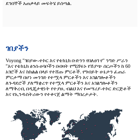
ደንበኞች አጠቃላይ መፍትሄ ይሰጣል.
ገበያችን
Voyong "ገበያው-ተኮር እና የቴክኒክ ቡድንን የበለፀገ የ" ንግድ ሥራን
"እና የቴክኒክ ፅንሰ-ሀሳቦችን በብዛት የሚሸፍኑ የሽያጭ ሰርጦችን ከ 60
አገሮች እና ከክልል በላይ የተሸጡ ምርቶች. የግብይት ሁኔታን ፈጠራ
ምርታማ በሆነ መንገድ የተሟላ ምርቶችን እና አገልግሎቶችን
ለጉዳደሮች ያለማቋረጥ የተሟላ ምርቶችን እና አገልግሎቶችን
ለማቅረብ, በዲጂታዊነት የተያዙ, ብልህ እና የመሣሪያ-ተኮር ድርጅቶች
እና የኢንዱስትሪውን የተቀናጀ ልማት ማበረታታት.