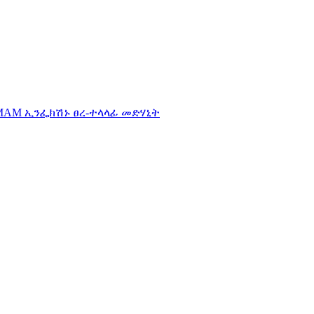
AMAM ኢንፌክሽኑ ፀረ-ተላላፊ መድሃኒት