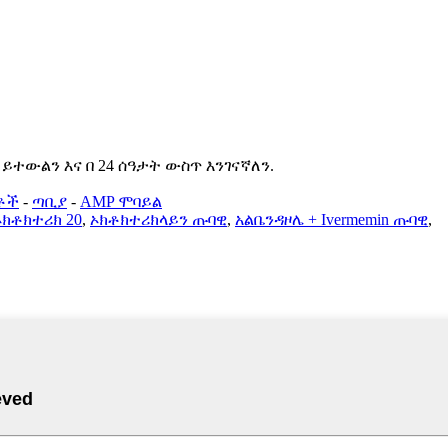
ተውልን እና በ 24 ሰዓታት ውስጥ እንገናኛለን.
ቶች
-
ጣቢያ
-
AMP ሞባይል
ኦክቶክተሪክ 20
,
ኦክቶክተሪክላይን ጡባዊ
,
አልቤንዳዞሌ + Ivermemin ጡባዊ
,