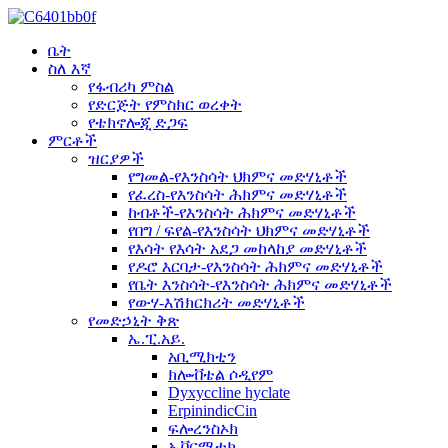
ቤት
ስለ እኛ
የፋብሪካ ምስል
የድርጅት የምስክር ወረቀት
የቴክኖሎጂ ድጋፍ
ምርቶች
ዝርያዎች
የግመል-የእንስሳት ህክምና መድሃኒቶች
የፈረስ-የእንስሳት ሕክምና መድሃኒቶች
ከብቶች-የእንስሳት ሕክምና መድሃኒቶች
የበግ / ፍየል-የእንስሳት ህክምና መድሃኒቶች
የእሳት የእሳት አደጋ መከላከያ መድሃኒቶች
የዶሮ እርባታ-የእንስሳት ሕክምና መድሃኒቶች
የቤት እንስሳት-የእንስሳት ሕክምና መድሃኒቶች
የውሃ-እሽክርክሪት መድሃኒቶች
የመድኃኒት ቅጽ
ኤ.ፒ.አይ.
አቢሚክቲን
ክሎቭቴል ሶዲየም
Dyxyccline hyclate
ErpinindicCin
ፍሎረንስኦክ
ኢቨርሜቲክ