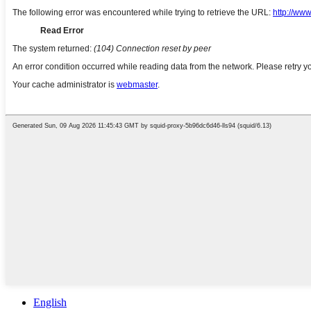
English