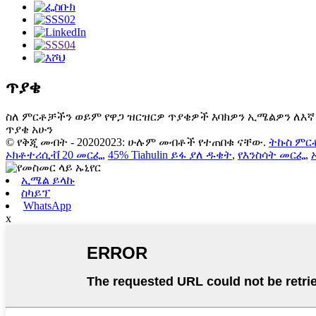
ጥያቄ
ስለ ምርቶቻችን ወይም የዋጋ ዝርዝርዎ ጥያቄዎች እባክዎን ኢሜልዎን ለእኛ ይ
ጥያቄ አሁን
© የቅጂ መብት - 20202023: ሁሉም መብቶች የተጠበቁ ናቸው.
ትኩስ ምር
ኦክቶተሪሲቭ 20 መርፌ
,
45% Tiahulin ይፋ ያለ ዱቄት
,
የእንስሳት መርፌ
,
ኢሜል ይላኩ
ስካይፕ
WhatsApp
x