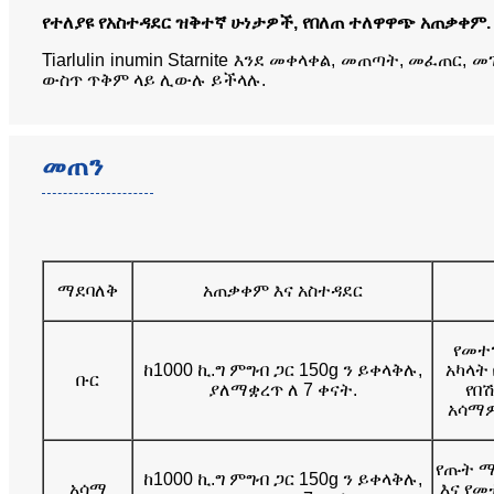
የተለያዩ የአስተዳደር ዝቅተኛ ሁነታዎች, የበለጠ ተለዋዋጭ አጠቃቀም.
Tiarlulin inumin Starnite እንደ መቀላቀል, መጠጣት, መፈጠ
ውስጥ ጥቅም ላይ ሊውሉ ይችላሉ.
መጠን
ማደባለቅ
አጠቃቀም እና አስተዳደር
የመተ
ከ1000 ኪ.ግ ምግብ ጋር 150g ን ይቀላቅሉ,
አካላት
ቡር
ያለማቋረጥ ለ 7 ቀናት.
የበ
አሳማዎ
የጡት ማ
ከ1000 ኪ.ግ ምግብ ጋር 150g ን ይቀላቅሉ,
አሳማ
እና የመ