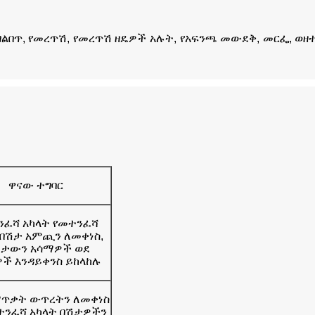
ር, መገልበጥ, የመረጥሽ, የመረጥሽ ዘዴዎች አሉት, የአፍንጫ መውደቅ, መርፌ, ወ
ዋናው ተግባር
ንፈሻ አካላት የመተንፈሻ
 በሽታ አምጪን ለመቀነስ,
ሽታውን አሳማዎች ወደ
ች እንዳይቀንስ ይከላከሉ
ጥቃት ውጥረትን ለመቀነስ
ተንፈሻ አካላት በሽታዎችን