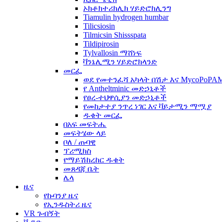
ኦክቶክተሪክሊክ ሃይድሮክሊንግ
Tiamulin hydrogen humbar
Tilicsiosin
Tilmicsin Shissspata
Tildipirosin
Tylvallosin ማሸነፍ
ቫንኔሊሚን ሃይድሮክላንድ
መርፌ
ወደ የመተንፈሻ አካላት በሽታ እና MycoPoP
የ Antheltminic መድኃኒቶች
የፀረ-ተህዋሲያን መድኃኒቶች
የመከታተያ ንጥረ ነገር እና ቫይታሚን ማሟያ
ዱቄት መርፌ
በአፍ መፍትሔ
መፍትሄው ላይ
ቦለ / ጡባዊ
ፕሪሚክስ
የማይሽከረከር ዱቄት
መጸዳጃ ቤት
ሌላ
ዜና
የኩባንያ ዜና
የኢንዱስትሪ ዜና
VR ጉብኝት