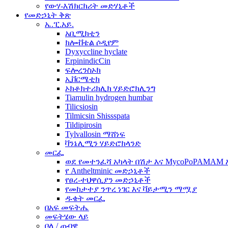
የውሃ-እሽክርክሪት መድሃኒቶች
የመድኃኒት ቅጽ
ኤ.ፒ.አይ.
አቢሚክቲን
ክሎቭቴል ሶዲየም
Dyxyccline hyclate
ErpinindicCin
ፍሎረንስኦክ
ኢቨርሜቲክ
ኦክቶክተሪክሊክ ሃይድሮክሊንግ
Tiamulin hydrogen humbar
Tilicsiosin
Tilmicsin Shissspata
Tildipirosin
Tylvallosin ማሸነፍ
ቫንኔሊሚን ሃይድሮክላንድ
መርፌ
ወደ የመተንፈሻ አካላት በሽታ እና MycoPoPAMAM 
የ Antheltminic መድኃኒቶች
የፀረ-ተህዋሲያን መድኃኒቶች
የመከታተያ ንጥረ ነገር እና ቫይታሚን ማሟያ
ዱቄት መርፌ
በአፍ መፍትሔ
መፍትሄው ላይ
ቦለ / ጡባዊ