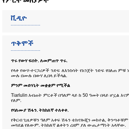
የምርት መለያዎች
ቪዲዮ
ጥቅሞች
ጥሩ የውሃ ፍሰት. ለመምጠጥ ጥሩ.
የላቀ የውሃ-ተናጋሪዎች ንድፍ ለእንስሳት የአንጀት ንድፍ የበለጠ ምቹ 
ሙሉ በሙሉ በውሃ ሊበላ ይችላል.
ምንም መድሃኒት መቋቋም የሚችል
Tiarlulin እብጠት ምርቶች በዓለም ላይ ከ 50 ዓመት በላይ ሆኗል 
የለም.
የባለሙያ ሽፋን. ትክክለኛ ተለቀቀ.
የቅርብ ጊዜዎቹን ዓለም አቀፍ ሽፋን ቴክኖሎጂን መከተል, ቅንጣቶቹም 
መጓደል የለውም. ትክክለኛ ልቀትን ረዘም ያለ ውጤታማነት አላቸው.