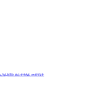
ኢንፌክሽኑ ፀረ-ተላላፊ መድሃኒት