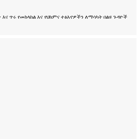
ዘተ እና ጥሩ የመከላከል እና የህክምና ተፅእኖዎችን ለማሳካት በልዩ ጉዳዮች