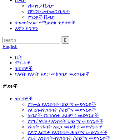
ቪዲዮ
የኩባንያ ቪዲዮ
የምርት መስመር ቪዲዮ
ምርቶች ቪዲዮ
ተዘውትረው የሚጠየቁ ጥያቄዎች
እኛን ያግኙን
English
ቤት
ምርቶች
ዝርያዎች
የእሳት የእሳት አደጋ መከላከያ መድሃኒቶች
ምድቦች
ዝርያዎች
የግመል-የእንስሳት ህክምና መድሃኒቶች
የፈረስ-የእንስሳት ሕክምና መድሃኒቶች
ከብቶች-የእንስሳት ሕክምና መድሃኒቶች
የበግ / ፍየል-የእንስሳት ህክምና መድሃኒቶች
የእሳት የእሳት አደጋ መከላከያ መድሃኒቶች
የዶሮ እርባታ-የእንስሳት ሕክምና መድሃኒቶች
የቤት እንስሳት-የእንስሳት ሕክምና መድሃኒቶች