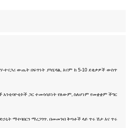
ውሃ-ተናጋሪ ውጤት በፍጥነት ያካሂዳል, እናም ከ 5-10 ደቂቃዎች ውስጥ
ከሌሎች አንቲባዮቲኮች ጋር ተመሳሳይነት የለውም, ስለሆነም የመቋቋም ችግር
ድኃኒት ማተባበርን ማረጋገጥ. በመመገብ ቅጣቶች ላይ ጥሩ ሽታ እና ጥሩ