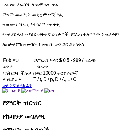
ጥሩ የውሃ ፍሳሽ, ለመምጠጥ ጥሩ,
ምንም መድሃኒት መቋቋም የሚችል;
የባለሙያ ሽፋን, ትክክለኛ ተለቀቀ;
የተለያዩ የአስተዳደር ዝቅተኛ ሁነታዎች, የበለጠ ተለዋዋጭ አጠቃቀም.
አጠቃቀም
ከመመገቡ, ከመጠጥ ውሃ ጋር ይቀላቅሉ
Fob ዋጋ
የአሜሪካ ዶላር $ 0.5 - 999 / ቁራጭ
ደቂቃ.
1 ቁራጭ
የአቅርቦት ችሎታ
በወር 10000 ቁርጥራጮች
የክፍያ ቃል
T / t, D / p, D / A, L / C
ወደ እኛ ይላኩልን
የምርት ዝርዝር
የኩባንያ መገለጫ