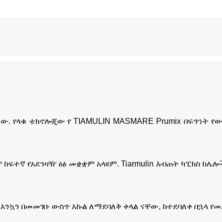
ነው. የላቁ ቴክኖሎጂው የ TIAMULIN MASMARE Prumix በፍጥነት የ
እናም ከፍተኛ የአደንዛዥ ዕፅ መቋቋም አላዩም. Tiarmulin እብጠት ካፒክስ 
እንኳን በመመገቡ ውስጥ እኩል ለማደባለቅ ቀላል ናቸው, ከተደባለቀ በኋላ የመ