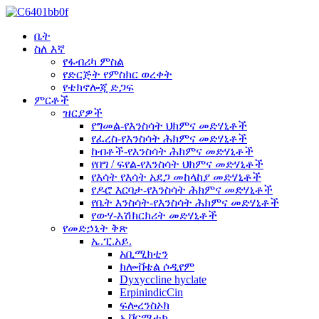
ቤት
ስለ እኛ
የፋብሪካ ምስል
የድርጅት የምስክር ወረቀት
የቴክኖሎጂ ድጋፍ
ምርቶች
ዝርያዎች
የግመል-የእንስሳት ህክምና መድሃኒቶች
የፈረስ-የእንስሳት ሕክምና መድሃኒቶች
ከብቶች-የእንስሳት ሕክምና መድሃኒቶች
የበግ / ፍየል-የእንስሳት ህክምና መድሃኒቶች
የእሳት የእሳት አደጋ መከላከያ መድሃኒቶች
የዶሮ እርባታ-የእንስሳት ሕክምና መድሃኒቶች
የቤት እንስሳት-የእንስሳት ሕክምና መድሃኒቶች
የውሃ-እሽክርክሪት መድሃኒቶች
የመድኃኒት ቅጽ
ኤ.ፒ.አይ.
አቢሚክቲን
ክሎቭቴል ሶዲየም
Dyxyccline hyclate
ErpinindicCin
ፍሎረንስኦክ
ኢቨርሜቲክ