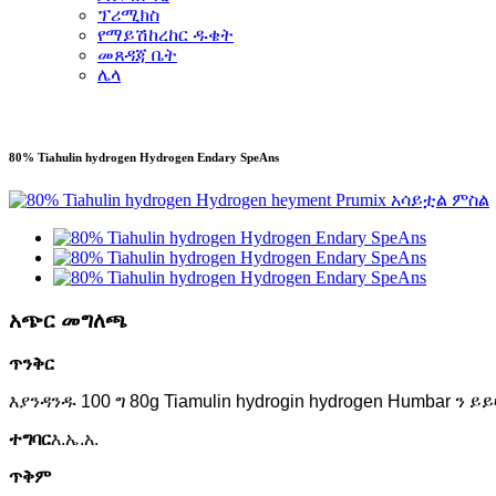
ፕሪሚክስ
የማይሽከረከር ዱቄት
መጸዳጃ ቤት
ሌላ
80% Tiahulin hydrogen Hydrogen Endary SpeAns
አጭር መግለጫ
ጥንቅር
እያንዳንዱ 100 ግ 80g Tiamulin hydrogin hydrogen Humbar ን ይይ
ተግባር
እ.ኤ.አ.
ጥቅም