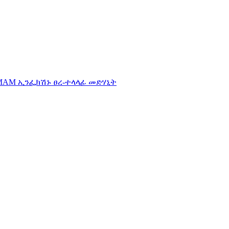
AMAM ኢንፌክሽኑ ፀረ-ተላላፊ መድሃኒት