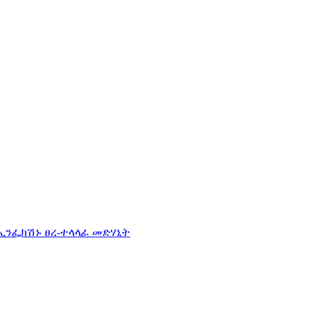
ኢንፌክሽኑ ፀረ-ተላላፊ መድሃኒት