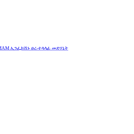
AMAM ኢንፌክሽኑ ፀረ-ተላላፊ መድሃኒት