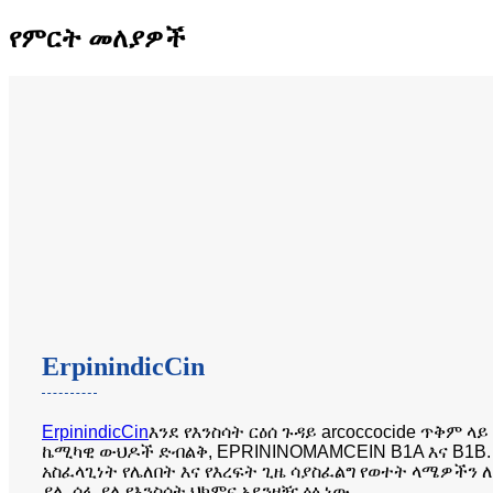
የምርት መለያዎች
ErpinindicCin
ErpinindicCin
እንደ የእንስሳት ርዕሰ ጉዳይ arcoccocide ጥቅም ላ
ኬሚካዊ ውህዶች ድብልቅ, EPRININOMAMCEIN B1A እና B1B.
አስፈላጊነት የሌለበት እና የእረፍት ጊዜ ሳያስፈልግ የወተት ላሜዎችን
ያለ, ሰፋ ያለ የእንስሳት ህክምና አደንዛዥ ዕፅ ነው.