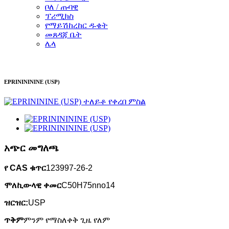
ቦለ / ጡባዊ
ፕሪሚክስ
የማይሽከረከር ዱቄት
መጸዳጃ ቤት
ሌላ
EPRININININE (USP)
አጭር መግለጫ
የ CAS ቁጥር
123997-26-2
ሞለኪውላዊ ቀመር
C50H75nno14
ዝርዝር:
USP
ጥቅም
ምንም የማስለቀቅ ጊዜ የለም