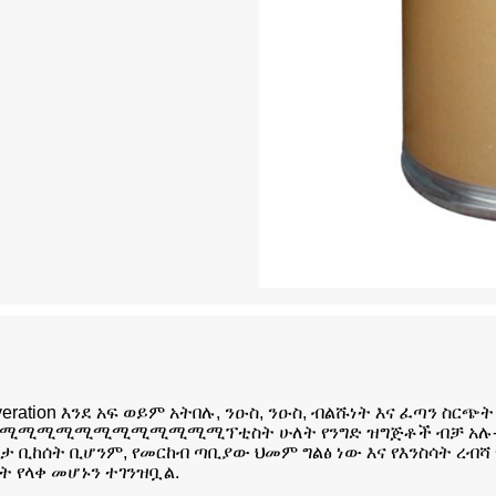
veration እንደ አፍ ወይም አትበሉ, ንዑስ, ንዑስ, ብልሹነት እና ፈጣን 
ሚሚሚሚሚሚሚሚሚሚሚፕቲስት ሁለት የንግድ ዝግጅቶች ብቻ አሉ-የማሳፋት 
ታ ቢከሰት ቢሆንም, የመርከብ ጣቢያው ህመም ግልፅ ነው እና የእንስሳት ረብሻ
 የላቀ መሆኑን ተገንዝቧል.