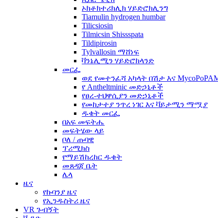
ኦክቶክተሪክሊክ ሃይድሮክሊንግ
Tiamulin hydrogen humbar
Tilicsiosin
Tilmicsin Shissspata
Tildipirosin
Tylvallosin ማሸነፍ
ቫንኔሊሚን ሃይድሮክላንድ
መርፌ
ወደ የመተንፈሻ አካላት በሽታ እና MycoPoP
የ Antheltminic መድኃኒቶች
የፀረ-ተህዋሲያን መድኃኒቶች
የመከታተያ ንጥረ ነገር እና ቫይታሚን ማሟያ
ዱቄት መርፌ
በአፍ መፍትሔ
መፍትሄው ላይ
ቦለ / ጡባዊ
ፕሪሚክስ
የማይሽከረከር ዱቄት
መጸዳጃ ቤት
ሌላ
ዜና
የኩባንያ ዜና
የኢንዱስትሪ ዜና
VR ጉብኝት