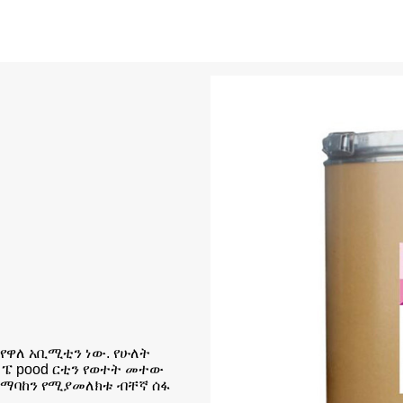
ይ የዋለ አቢሚቲን ነው. የሁለት
 ፔ pood ርቲን የወተት መተው
 ለማባከን የሚያመለክቱ ብቸኛ ሰፋ