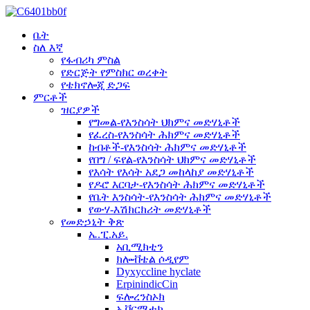
ቤት
ስለ እኛ
የፋብሪካ ምስል
የድርጅት የምስክር ወረቀት
የቴክኖሎጂ ድጋፍ
ምርቶች
ዝርያዎች
የግመል-የእንስሳት ህክምና መድሃኒቶች
የፈረስ-የእንስሳት ሕክምና መድሃኒቶች
ከብቶች-የእንስሳት ሕክምና መድሃኒቶች
የበግ / ፍየል-የእንስሳት ህክምና መድሃኒቶች
የእሳት የእሳት አደጋ መከላከያ መድሃኒቶች
የዶሮ እርባታ-የእንስሳት ሕክምና መድሃኒቶች
የቤት እንስሳት-የእንስሳት ሕክምና መድሃኒቶች
የውሃ-እሽክርክሪት መድሃኒቶች
የመድኃኒት ቅጽ
ኤ.ፒ.አይ.
አቢሚክቲን
ክሎቭቴል ሶዲየም
Dyxyccline hyclate
ErpinindicCin
ፍሎረንስኦክ
ኢቨርሜቲክ