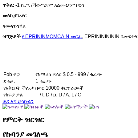
ጥቅል: -
1 ኪ.ግ. / ቫውሚየም አልሙኒየም ቦርሳ
መላኪያ
በአየር
ናሙና
ይገኛል
ዝግጅቶች
የ EPRININMOMCAIN መርፌ
, EPRINININININ በመፍትሄ
Fob ዋጋ
የአሜሪካ ዶላር $ 0.5 - 999 / ቁራጭ
ደቂቃ.
1 ቁራጭ
የአቅርቦት ችሎታ
በወር 10000 ቁርጥራጮች
የክፍያ ቃል
T / t, D / p, D / A, L / C
ወደ እኛ ይላኩልን
የምርት ዝርዝር
የኩባንያ መገለጫ