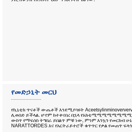
የመድኃኒት መርህ
የኪኒቲክ ጥናቶች ውጤቶች እንደሚያሳዩት Aceetsylinminoverver
ሊወሰድ ይችላል. ሆኖም ከተቀናበረ በኋላ የአክቲሚሚሚሚሚሚሚሚሚ
ውስጥ የማፍሰስ ትግበራ ይበልጥ ምቹ ነው, ምንም እንኳን የመርከብ ሁኔ
NARATTORDES እና የአርትራይተሮች ቁጥጥር የቃል የመጠጥ ፍላጎት