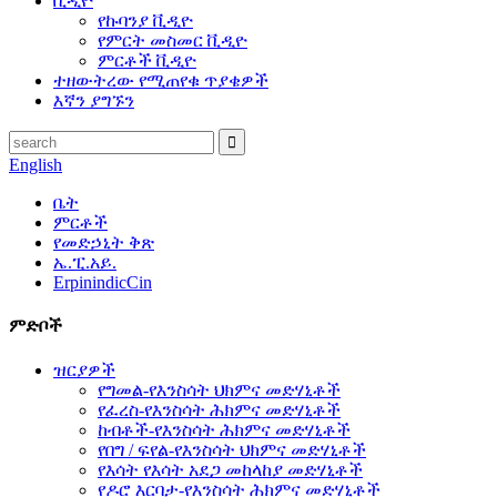
ቪዲዮ
የኩባንያ ቪዲዮ
የምርት መስመር ቪዲዮ
ምርቶች ቪዲዮ
ተዘውትረው የሚጠየቁ ጥያቄዎች
እኛን ያግኙን
English
ቤት
ምርቶች
የመድኃኒት ቅጽ
ኤ.ፒ.አይ.
ErpinindicCin
ምድቦች
ዝርያዎች
የግመል-የእንስሳት ህክምና መድሃኒቶች
የፈረስ-የእንስሳት ሕክምና መድሃኒቶች
ከብቶች-የእንስሳት ሕክምና መድሃኒቶች
የበግ / ፍየል-የእንስሳት ህክምና መድሃኒቶች
የእሳት የእሳት አደጋ መከላከያ መድሃኒቶች
የዶሮ እርባታ-የእንስሳት ሕክምና መድሃኒቶች