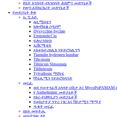
የቤት እንስሳት-የእንስሳት ሕክምና መድሃኒቶች
የውሃ-እሽክርክሪት መድሃኒቶች
የመድኃኒት ቅጽ
ኤ.ፒ.አይ.
አቢሚክቲን
ክሎቭቴል ሶዲየም
Dyxyccline hyclate
ErpinindicCin
ፍሎረንስኦክ
ኢቨርሜቲክ
ኦክቶክተሪክሊክ ሃይድሮክሊንግ
Tiamulin hydrogen humbar
Tilicsiosin
Tilmicsin Shissspata
Tildipirosin
Tylvallosin ማሸነፍ
ቫንኔሊሚን ሃይድሮክላንድ
መርፌ
ወደ የመተንፈሻ አካላት በሽታ እና MycoPoPAMAM 
የ Antheltminic መድኃኒቶች
የፀረ-ተህዋሲያን መድኃኒቶች
የመከታተያ ንጥረ ነገር እና ቫይታሚን ማሟያ
ዱቄት መርፌ
በአፍ መፍትሔ
መፍትሄው ላይ