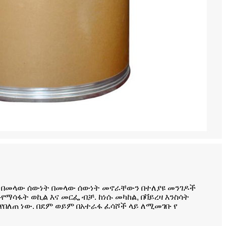
ስርጭት በመላው ሰውነት በመላው ሰውነት መኖራቸውን በተለያዩ መንገዶች
ወኪል እና መርፌ ብቻ. ከነሱ መካከል, በቫይረዛ እንስሳት
 የበለጠ ነው. በደም ወይም በአተራፋ ፈሳሾች ላይ ለሚመገቡ የ